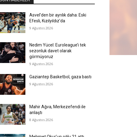
Asvel’den bir ayrılık daha: Eski
Efesli, Kızılyıldız’da
9 Ağustos 2026
Nedim Yücel: Euroleague’i tek
sezonluk davet olarak
görmüyoruz
9 Ağustos 2026
Gaziantep Basketbol, gaza bastı
9 Ağustos 2026
Mahir Ağva, Merkezefendi ile
anlaştı
8 Ağustos 2026
Mehmet Okur’un oğlu 21 attı,