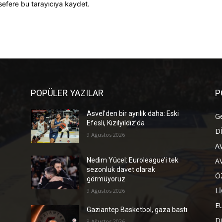
sefere bu tarayıcıya kaydet.
POPÜLER YAZILAR
P
Asvel’den bir ayrılık daha: Eski
G
Efesli, Kızılyıldız’da
D
9 Ağustos 2026
A
A
Nedim Yücel: Euroleague’i tek
sezonluk davet olarak
Ö
görmüyoruz
L
9 Ağustos 2026
E
Gaziantep Basketbol, gaza bastı
Di
9 Ağustos 2026