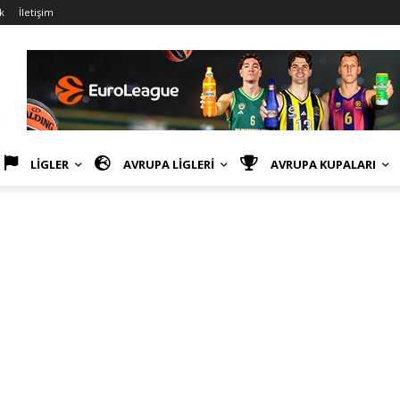
k
İletişim
LİGLER
AVRUPA LİGLERİ
AVRUPA KUPALARI