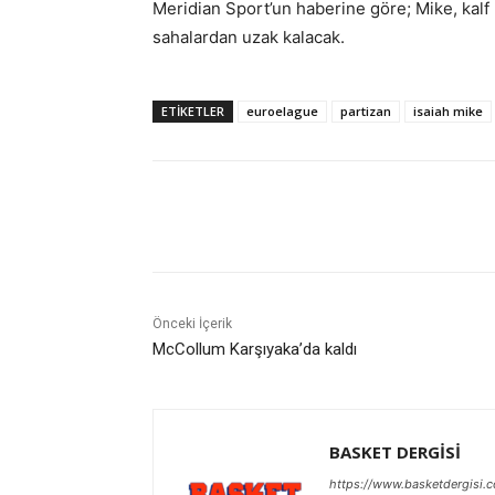
Meridian Sport’un haberine göre; Mike, kalf b
sahalardan uzak kalacak.
ETIKETLER
euroelague
partizan
isaiah mike
Paylaş
Önceki İçerik
McCollum Karşıyaka’da kaldı
BASKET DERGİSİ
https://www.basketdergisi.