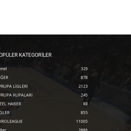
OPÜLER KATEGORİLER
enel
329
İĞER
878
VRUPA LİGLERİ
2123
VRUPA KUPALARI
245
ZEL HABER
88
İGLER
855
UROLEAGUE
11005
ğer
2886