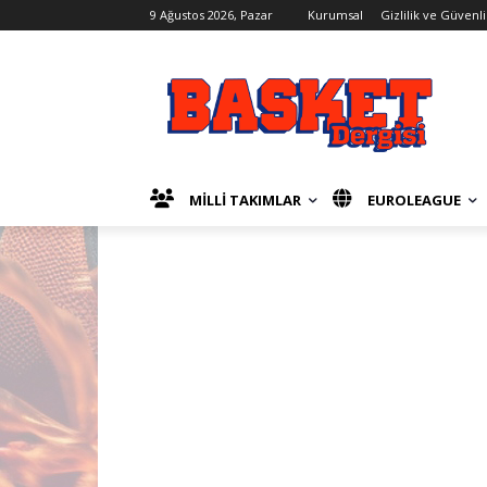
9 Ağustos 2026, Pazar
Kurumsal
Gizlilik ve Güvenli
MİLLİ TAKIMLAR
EUROLEAGUE