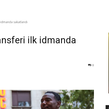
lk idmanda sakatlandı
ransferi ilk idmanda
0