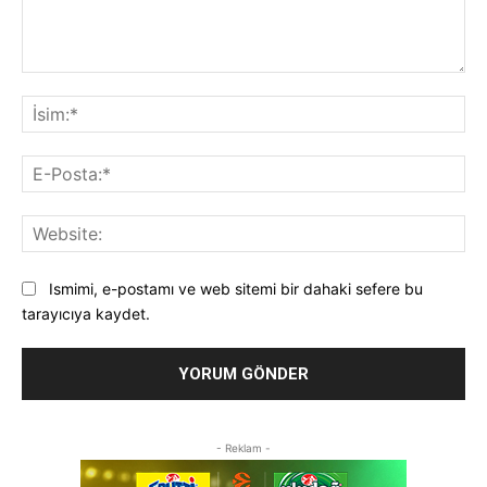
Yorum:
İsi
E-
Pos
Web
Ismimi, e-postamı ve web sitemi bir dahaki sefere bu
tarayıcıya kaydet.
- Reklam -