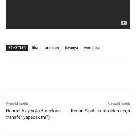
ETIKETLER
fiba
sırbistan
litvanya
world cup
Önceki İçerik
Sonraki İçerik
Heurtel 5 ay yok (Barcelona
Kenan Sipahi kontrolden geçti
transfer yapacak mı?)