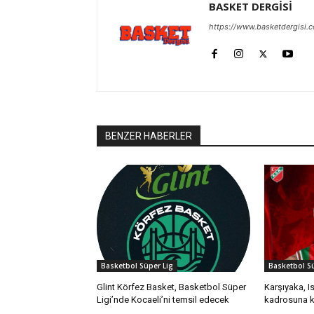
BASKET DERGİSİ
https://www.basketdergisi.
BENZER HABERLER
Basketbol Süper Lig
Basketbol Sü
Glint Körfez Basket, Basketbol Süper
Karşıyaka, I
Ligi’nde Kocaeli’ni temsil edecek
kadrosuna k