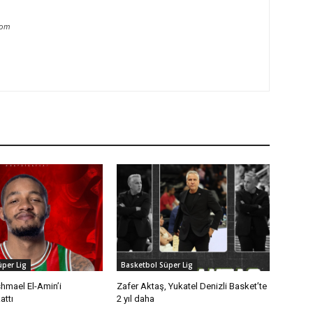
com
per Lig
Basketbol Süper Lig
shmael El-Amin’i
Zafer Aktaş, Yukatel Denizli Basket’te
attı
2 yıl daha