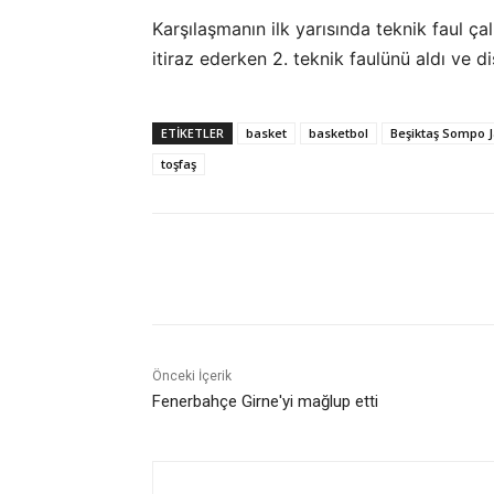
Karşılaşmanın ilk yarısında teknik faul çal
itiraz ederken 2. teknik faulünü aldı ve dis
ETIKETLER
basket
basketbol
Beşiktaş Sompo 
toşfaş
Paylaş
Önceki İçerik
Fenerbahçe Girne'yi mağlup etti