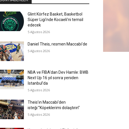
Glint Körfez Basket, Basketbol
Süper Ligi’nde Kocaeli’ni temsil
edecek
5 Ağustos 2026
Daniel Theis, resmen Maccabi’de
5 Ağustos 2026
NBA ve FIBA’dan Dev Hamle: BWB
Next Up 16 yıl sonra yeniden
İstanbul’da
5 Ağustos 2026
Theis’ın Maccabi’den
isteği:”Köpeklerimi dolaştırın”
5 Ağustos 2026