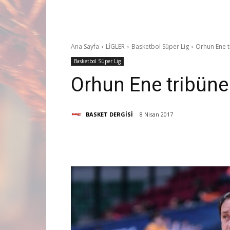
Ana Sayfa
LİGLER
Basketbol Süper Lig
Orhun Ene t
Basketbol Süper Lig
Orhun Ene tribüne
BASKET DERGİSİ
8 Nisan 2017
Paylaş