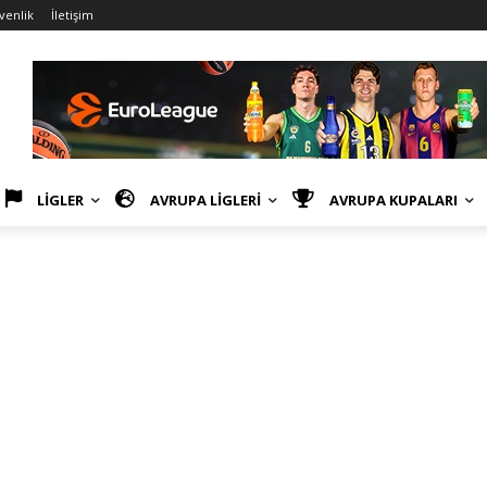
üvenlik
İletişim
LİGLER
AVRUPA LİGLERİ
AVRUPA KUPALARI