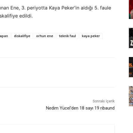
ınan Ene, 3. periyotta Kaya Peker'in aldığı 5. faule
kalifiye edildi.
Japan
diskalifiye
orhun ene
teknik faul
kaya peker
Sonraki İçerik
Nedim Yücel'den 18 sayı 19 ribaund