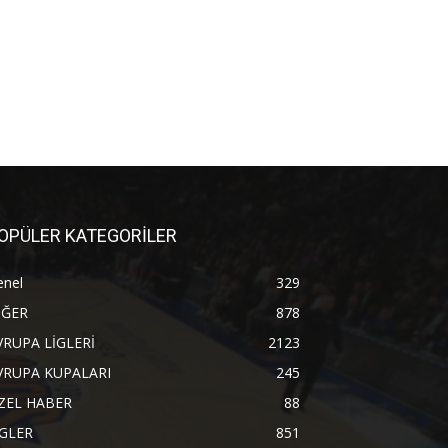
OPÜLER KATEGORİLER
enel
329
İĞER
878
VRUPA LİGLERİ
2123
VRUPA KUPALARI
245
ZEL HABER
88
İGLER
851