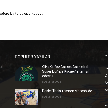
sefere bu tarayıcıya kaydet.
POPÜLER YAZILAR
P
nd
Glint Körfez Basket, Basketbol
G
Süper Ligi’nde Kocaeli’ni temsil
D
edecek
5 Ağustos 2026
A
A
Daniel Theis, resmen Maccabi’de
5 Ağustos 2026
Ö
L