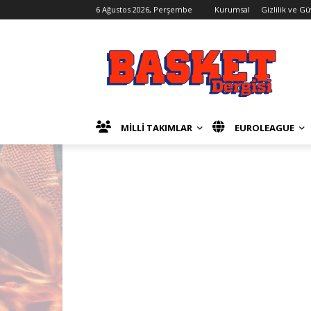
6 Ağustos 2026, Perşembe
Kurumsal
Gizlilik ve G
MİLLİ TAKIMLAR
EUROLEAGUE