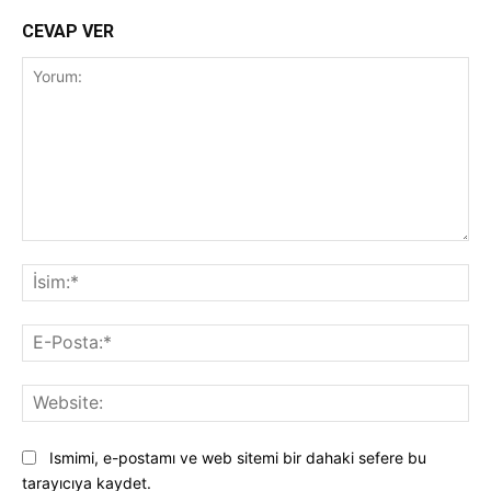
CEVAP VER
Yorum:
İsi
E-
Pos
Web
Ismimi, e-postamı ve web sitemi bir dahaki sefere bu
tarayıcıya kaydet.