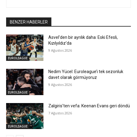
BENZER HABERLER
Asvel’den bir ayrılık daha: Eski Efesli,
Kızılyıldız’da
9 Ağustos 2026
EUROLEAGUE
Nedim Yücel: Euroleague’i tek sezonluk
davet olarak görmüyoruz
9 Ağustos 2026
EUROLEAGUE
Zalgiris’ten vefa: Keenan Evans geri döndü
7 Ağustos 2026
EUROLEAGUE