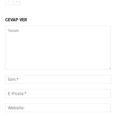
CEVAP VER
Yorum:
İsi
E-
Pos
Web