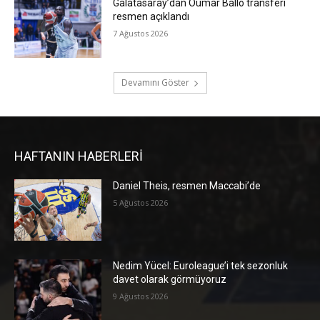
Galatasaray’dan Oumar Ballo transferi
resmen açıklandı
7 Ağustos 2026
Devamını Göster
HAFTANIN HABERLERİ
Daniel Theis, resmen Maccabi’de
5 Ağustos 2026
Nedim Yücel: Euroleague’i tek sezonluk
davet olarak görmüyoruz
9 Ağustos 2026