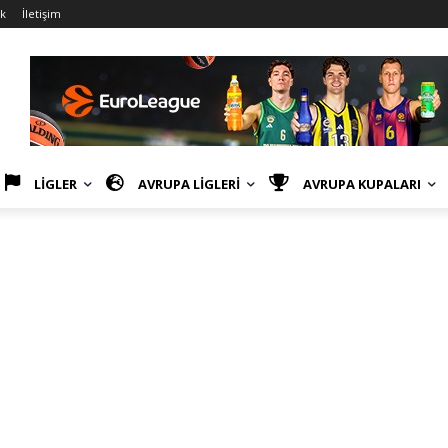
ik
İletişim
LİGLER
AVRUPA LİGLERİ
AVRUPA KUPALARI