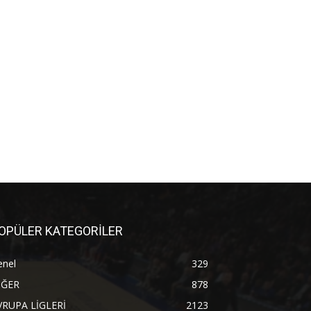
OPÜLER KATEGORİLER
enel
329
İĞER
878
VRUPA LİGLERİ
2123