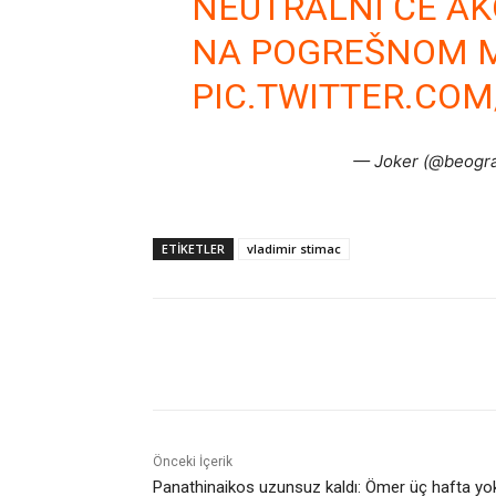
NEUTRALNI ĆE AK
NA POGREŠNOM 
PIC.TWITTER.CO
— Joker (@beogr
ETIKETLER
vladimir stimac
Paylaş
Önceki İçerik
Panathinaikos uzunsuz kaldı: Ömer üç hafta yo