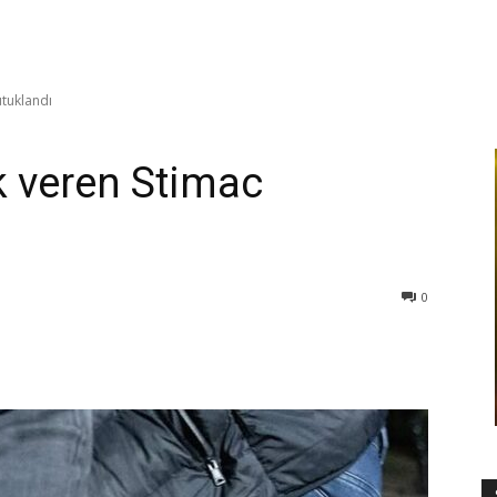
utuklandı
k veren Stimac
0