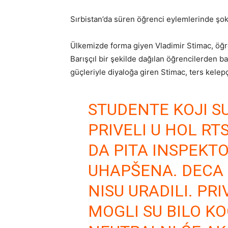
Sırbistan’da süren öğrenci eylemlerinde şok
Ülkemizde forma giyen Vladimir Stimac, öğre
Barışçıl bir şekilde dağılan öğrencilerden b
güçleriyle diyaloğa giren Stimac, ters kelep
STUDENTE KOJI S
PRIVELI U HOL RT
DA PITA INSPEKT
UHAPŠENA. DECA 
NISU URADILI. PR
MOGLI SU BILO KO