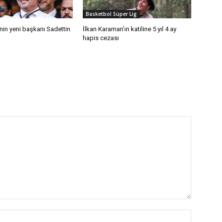
Basketbol Süper Lig
in yeni başkanı Sadettin
İlkan Karaman’ın katiline 5 yıl 4 ay
hapis cezası
İsim:*