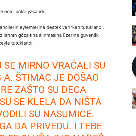
e edici anlar yaşandı.
ncilerin eylemlerine destek verirken tutuklandı.
azılarının gözaltına alınmasına üzerine güvenlik
çeyle tutuklandı.
U SE MIRNO VRAĆALI SU
S-A. ŠTIMAC JE DOŠAO
ORE ZAŠTO SU DECA
SU SE KLELA DA NIŠTA
IVODILI SU NASUMICE.
GA DA PRIVEDU. I TEBE