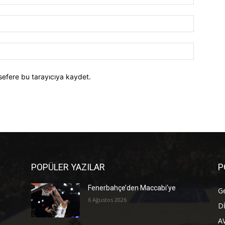
E-
Posta:*
Website:
sefere bu tarayıcıya kaydet.
POPÜLER YAZILAR
P
Fenerbahçe’den Maccabi’ye
G
6 Ağustos 2026
D
A