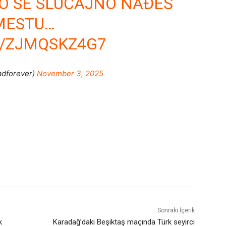
O SE SLUČAJNO NAĐEŠ
MESTU…
M/ZJMQSKZ4G7
adforever)
November 3, 2025
Sonraki İçerik
k
Karadağ’daki Beşiktaş maçında Türk seyirci