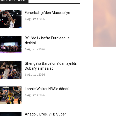
Fenerbahçe’den Maccabi’ye
6 Ağustos 2026
BSL’de ilk hafta Euroleague
derbisi
6 Ağustos 2026
Shengelia Barcelona’dan ayrıldı,
Dubai’yle imzaladı
6 Ağustos 2026
Lonnie Walker NBA’e döndü
6 Ağustos 2026
Anadolu Efes, VTB Süper