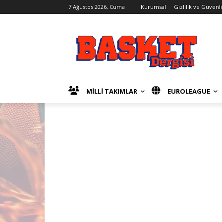
7 Ağustos 2026, Cuma
Kurumsal
Gizlilik ve Güvenl
MİLLİ TAKIMLAR
EUROLEAGUE