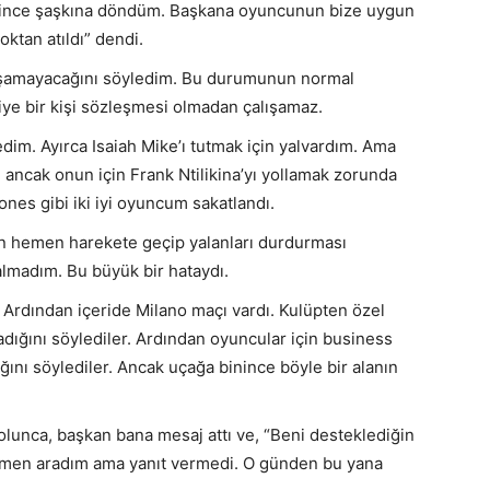
enince şaşkına döndüm. Başkana oyuncunun bize uygun
ktan atıldı” dendi.
lışamayacağını söyledim. Bu durumunun normal
diye bir kişi sözleşmesi olmadan çalışamaz.
dim. Ayırca Isaiah Mike’ı tutmak için yalvardım. Ama
ancak onun için Frank Ntilikina’yı yollamak zorunda
ones gibi iki iyi oyuncum sakatlandı.
ün hemen harekete geçip yalanları durdurması
almadım. Bu büyük bir hataydı.
 Ardından içeride Milano maçı vardı. Kulüpten özel
dığını söylediler. Ardından oyuncular için business
ğını söylediler. Ancak uçağa binince böyle bir alanın
olunca, başkan bana mesaj attı ve, “Beni desteklediğin
hemen aradım ama yanıt vermedi. O günden bu yana