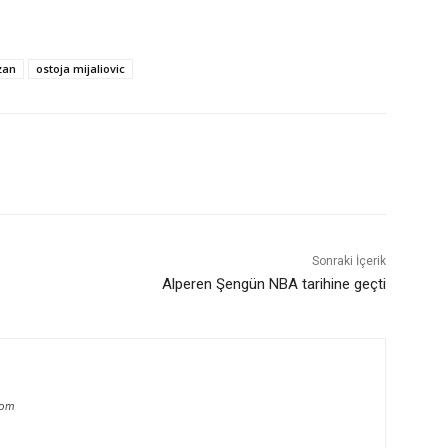
zan
ostoja mijaliovic
Sonraki İçerik
Alperen Şengün NBA tarihine geçti
com