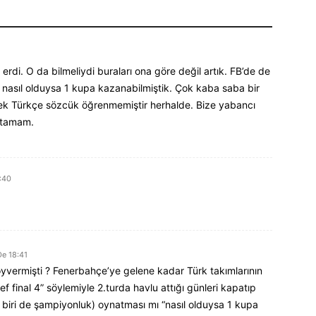
rdi. O da bilmeliydi buraları ona göre değil artık. FB’de de
a nasıl olduysa 1 kupa kazanabilmiştik. Çok kaba saba bir
 tek Türkçe sözcük öğrenmemiştir herhalde. Bize yabancı
nutamam.
:40
De 18:41
vermişti ? Fenerbahçe’ye gelene kadar Türk takımlarının
 final 4” söylemiyle 2.turda havlu attığı günleri kapatıp
l, biri de şampiyonluk) oynatması mı “nasıl olduysa 1 kupa