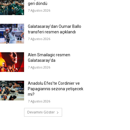
geri döndü
7 Ağustos 2026
Galatasaray’dan Oumar Ballo
transferi resmen açıklandı
7 Ağustos 2026
Alen Smailagic resmen
Galatasaray’da
7 Ağustos 2026
Anadolu Efes’te Cordinier ve
Papagiannis sezona yetişecek
mi?
7 Ağustos 2026
Devamını Göster