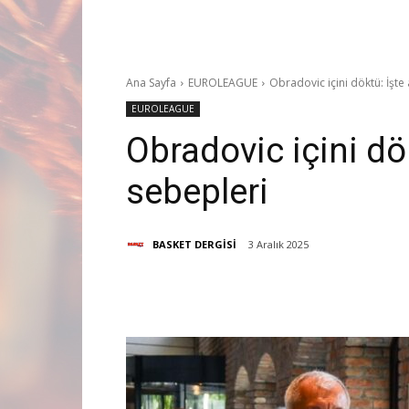
Ana Sayfa
EUROLEAGUE
Obradovic içini döktü: İşte 
EUROLEAGUE
Obradovic içini dök
sebepleri
BASKET DERGİSİ
3 Aralık 2025
Paylaş