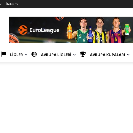
k
İletişim
LİGLER
AVRUPA LİGLERİ
AVRUPA KUPALARI