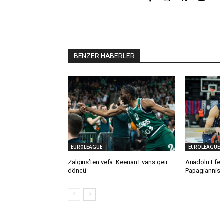
BENZER HABERLER
EUROLEAGUE
EUROLEAGUE
Zalgiris’ten vefa: Keenan Evans geri
Anadolu Efes
döndü
Papagiannis