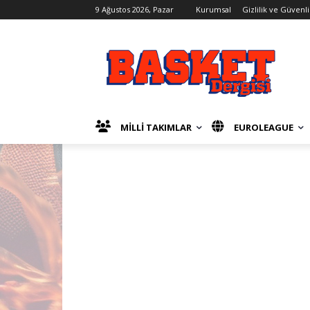
9 Ağustos 2026, Pazar
Kurumsal
Gizlilik ve Güvenli
MİLLİ TAKIMLAR
EUROLEAGUE