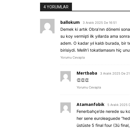
4 YORUMLAR
ballokum
3 Aralık 2025 De 16:51
Demek ki artık Obra’nın dönemi sona e
su koy vermişti ilk yıllarda ama sonr
adem. O kadar yıl kaldı burada, bir
birisiydi. Melih’i tokatlamasını hiç u
Yorumu Cevapla
Mertbaba
3 Aralık 2025 De 21
👏👏👏
Yorumu Cevapla
Atamanfobik
5 Aralık 2025 
Fenerbahçe’de nerede su koy
her sene euroleaguede “hedef
üstüste 5 final four (3ü fina