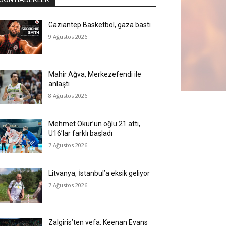
Gaziantep Basketbol, gaza bastı
9 Ağustos 2026
Mahir Ağva, Merkezefendi ile
anlaştı
8 Ağustos 2026
Mehmet Okur’un oğlu 21 attı,
U16’lar farklı başladı
7 Ağustos 2026
Litvanya, İstanbul’a eksik geliyor
7 Ağustos 2026
Zalgiris’ten vefa: Keenan Evans