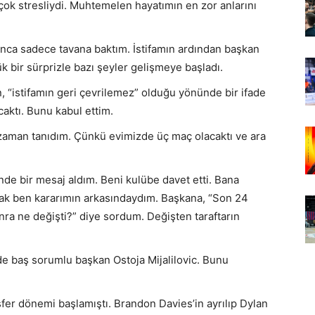
k stresliydi. Muhtemelen hayatımın en zor anlarını
unca sadece tavana baktım. İstifamın ardından başkan
 bir sürprizle bazı şeyler gelişmeye başladı.
“istifamın geri çevrilemez” olduğu yönünde bir ifade
caktı. Bunu kabul ettim.
zaman tanıdım. Çünkü evimizde üç maç olacaktı ve ara
de bir mesaj aldım. Beni kulübe davet etti. Bana
ncak ben kararımın arkasındaydım. Başkana, “Son 24
nra ne değişti?” diye sordum. Değişten taraftarın
e baş sorumlu başkan Ostoja Mijalilovic. Bunu
sfer dönemi başlamıştı. Brandon Davies’in ayrılıp Dylan