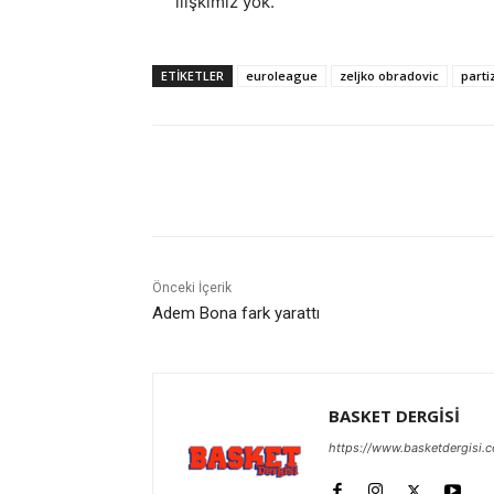
ilişkimiz yok.
ETIKETLER
euroleague
zeljko obradovic
parti
Paylaş
Önceki İçerik
Adem Bona fark yarattı
BASKET DERGİSİ
https://www.basketdergisi.