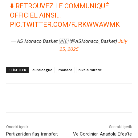
⬇️ RETROUVEZ LE COMMUNIQUÉ
OFFICIEL AINSI…
PIC.TWITTER.COM/FJRKWWAWMK
— AS Monaco Basket 🇲🇨 (@ASMonaco_Basket)
July
25, 2025
ETIKETLER
euroleague
monaco
nikola mirotic
Önceki İçerik
Sonraki İçerik
Partizan’dan flaş transfer:
Ve Cordinier, Anadolu Efes’te