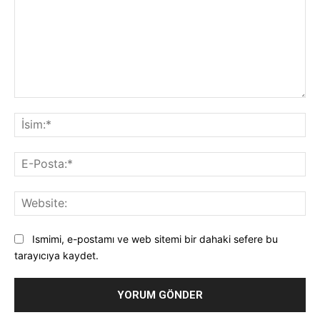
Yorum:
İsi
E-
Pos
Web
Ismimi, e-postamı ve web sitemi bir dahaki sefere bu
tarayıcıya kaydet.