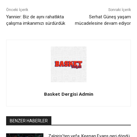
Önceki İçerik
Sonraki İçerik
Yannier: Biz de aynı rahatlıkta
Serhat Güneş yaşam
çalışma imkanımızı sürdürdük
mücadelesine devam ediyor
Basket Dergisi Admin
BENZER HABERLER
Zalgiris’ten vefa: Keenan Evans geri döndü