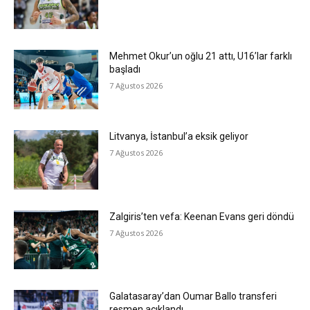
Mehmet Okur’un oğlu 21 attı, U16’lar farklı
başladı
7 Ağustos 2026
Litvanya, İstanbul’a eksik geliyor
7 Ağustos 2026
Zalgiris’ten vefa: Keenan Evans geri döndü
7 Ağustos 2026
Galatasaray’dan Oumar Ballo transferi
resmen açıklandı