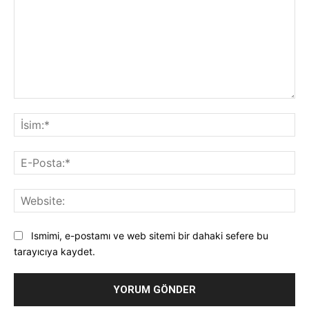
Yorum:
İsi
E-
Pos
Web
Ismimi, e-postamı ve web sitemi bir dahaki sefere bu
tarayıcıya kaydet.