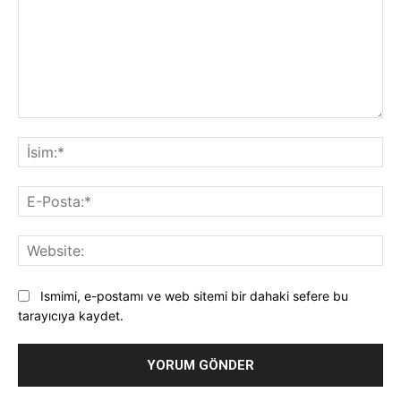
Yorum:
İsi
E-
Pos
Web
Ismimi, e-postamı ve web sitemi bir dahaki sefere bu
tarayıcıya kaydet.