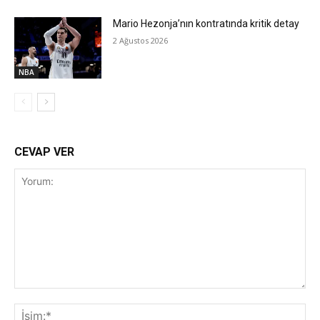
Mario Hezonja’nın kontratında kritik detay
2 Ağustos 2026
NBA
CEVAP VER
Yorum:
İsi