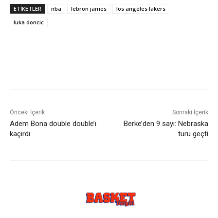
ETIKETLER
nba
lebron james
los angeles lakers
luka doncic
Önceki İçerik
Sonraki İçerik
Adem Bona double double’ı
Berke’den 9 sayı: Nebraska
kaçırdı
turu geçti