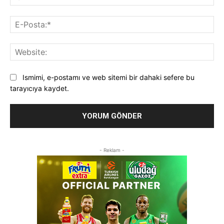
E-
Pos
Web
Ismimi, e-postamı ve web sitemi bir dahaki sefere bu
tarayıcıya kaydet.
- Reklam -