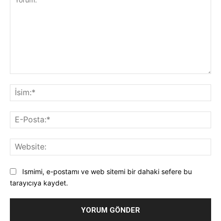
Yorum:
İsi
E-
Pos
Web
Ismimi, e-postamı ve web sitemi bir dahaki sefere bu
tarayıcıya kaydet.