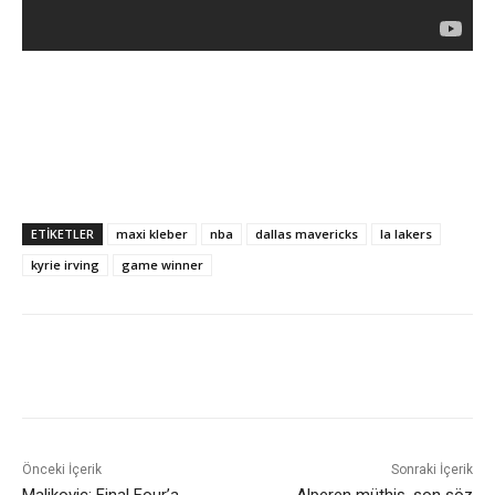
ETIKETLER
maxi kleber
nba
dallas mavericks
la lakers
kyrie irving
game winner
Önceki İçerik
Sonraki İçerik
Maljkovic: Final Four’a
Alperen müthiş, son söz