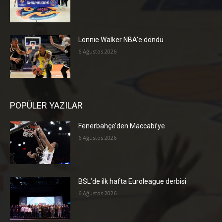
Lonnie Walker NBA’e döndü
6 Ağustos 2026
POPÜLER YAZILAR
Fenerbahçe’den Maccabi’ye
6 Ağustos 2026
BSL’de ilk hafta Euroleague derbisi
6 Ağustos 2026