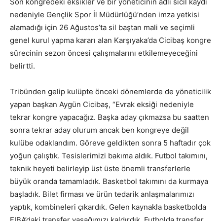
Son kongredeki eksikler ve bir yöneticinin adli sicil kaydı
nedeniyle Gençlik Spor İl Müdürlüğü’nden imza yetkisi
alamadığı için 26 Ağustos’ta sil baştan mali ve seçimli
genel kurul yapma kararı alan Karşıyaka’da Cicibaş kongre
sürecinin sezon öncesi çalışmalarını etkilemeyeceğini
belirtti.
Tribünden gelip kulüpte önceki dönemlerde de yöneticilik
yapan başkan Aygün Cicibaş, “Evrak eksiği nedeniyle
tekrar kongre yapacağız. Başka aday çıkmazsa bu saatten
sonra tekrar aday olurum ancak ben kongreye değil
kulübe odaklandım. Göreve geldikten sonra 5 haftadır çok
yoğun çalıştık. Tesislerimizi bakıma aldık. Futbol takımını,
teknik heyeti belirleyip üst üste önemli transferlerle
büyük oranda tamamladık. Basketbol takımını da kurmaya
başladık. Bilet firması ve ürün tedarik anlaşmalarımızı
yaptık, kombineleri çıkardık. Gelen kaynakla basketbolda
FIBA’daki transfer yasağımızı kaldırdık. Futbolda transfer