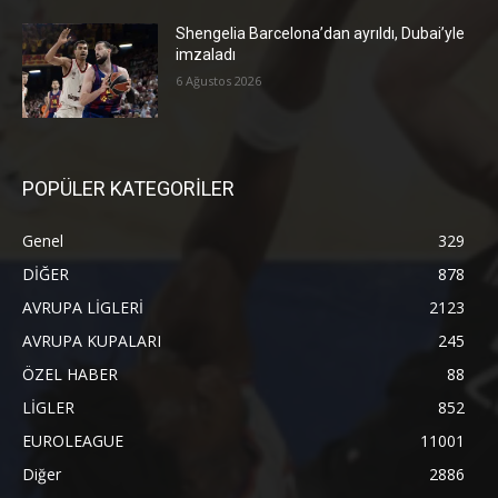
Shengelia Barcelona’dan ayrıldı, Dubai’yle
imzaladı
6 Ağustos 2026
POPÜLER KATEGORİLER
Genel
329
DİĞER
878
AVRUPA LİGLERİ
2123
AVRUPA KUPALARI
245
ÖZEL HABER
88
LİGLER
852
EUROLEAGUE
11001
Diğer
2886