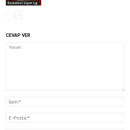
Basketbol Süper Lig
CEVAP VER
Yorum:
İsi
E-
Pos