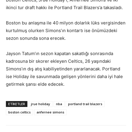
ikinci tur draft hakkı ile Portland Trail Blazers’a takasladı.
Boston bu anlaşma ile 40 milyon dolarlık lüks vergisinden
kurtulmuş olurken Simons’ın kontartı ise önümüzdeki
sezon sonunda sona erecek.
Jayson Tatum’ın sezon kapatan sakatlığı sonrasında
kadrosuna bir skorer ekleyen Celtics, 26 yaşındaki
Simons’ın dış atış kabiliyetinden yararlanacak. Portland
ise Holiday ile savunmada gelişen yönlerini daha iyi hale
getirmek şansı elde edecek.
ETIKETLER
jrue holiday
nba
portland trail blazers
boston celtics
anfernee simons