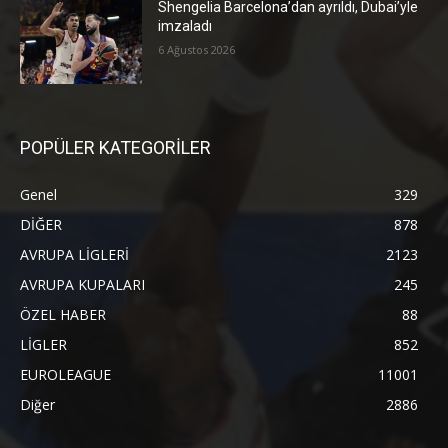
Shengelia Barcelona’dan ayrıldı, Dubai’yle
imzaladı
6 Ağustos 2026
POPÜLER KATEGORİLER
Genel
329
DİĞER
878
AVRUPA LİGLERİ
2123
AVRUPA KUPALARI
245
ÖZEL HABER
88
LİGLER
852
EUROLEAGUE
11001
Diğer
2886