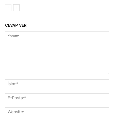
CEVAP VER
Yorum:
İsi
E-
Pos
Web