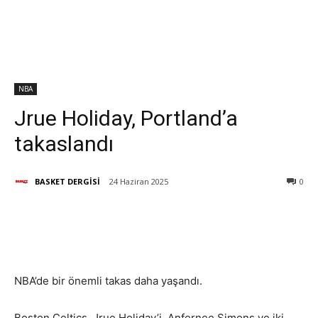
NBA
Jrue Holiday, Portland’a
takaslandı
BASKET DERGİSİ
24 Haziran 2025
0
NBA’de bir önemli takas daha yaşandı.
Boston Celtics, Jrue Holiday’i, Anfernee Simons ve iki