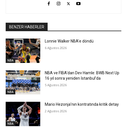
BENZER HABERLER
Lonnie Walker NBA’e döndü
6 Ağustos 2026
NBA
NBA ve FIBA’dan Dev Hamle: BWB Next Up
16 yıl sonra yeniden İstanbul’da
5 Ağustos 2026
NBA
Mario Hezonja’nın kontratında kritik detay
2 Ağustos 2026
NBA