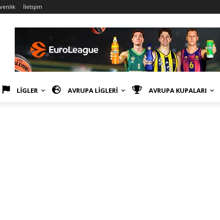
üvenlik
İletişim
LİGLER
AVRUPA LİGLERİ
AVRUPA KUPALARI