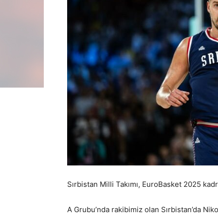
Sırbistan Milli Takımı, EuroBasket 2025 kadr
A Grubu’nda rakibimiz olan Sırbistan’da Nik