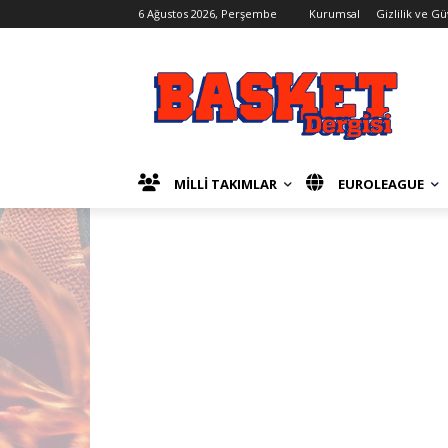
6 Ağustos 2026, Perşembe
Kurumsal
Gizlilik ve G
MİLLİ TAKIMLAR
EUROLEAGUE