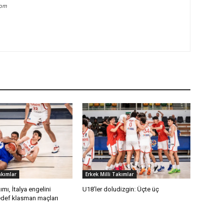
com
akımlar
Erkek Milli Takımlar
ımı, İtalya engelini
U18’ler doludizgin: Üçte üç
def klasman maçları