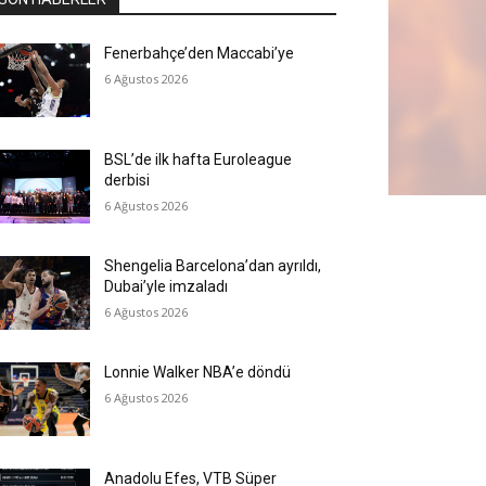
Fenerbahçe’den Maccabi’ye
6 Ağustos 2026
BSL’de ilk hafta Euroleague
derbisi
6 Ağustos 2026
Shengelia Barcelona’dan ayrıldı,
Dubai’yle imzaladı
6 Ağustos 2026
Lonnie Walker NBA’e döndü
6 Ağustos 2026
Anadolu Efes, VTB Süper