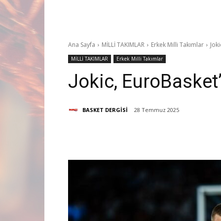
Ana Sayfa
MİLLİ TAKIMLAR
Erkek Milli Takımlar
Joki
MİLLİ TAKIMLAR
Erkek Milli Takımlar
Jokic, EuroBasket’
BASKET DERGİSİ
28 Temmuz 2025
Paylaş