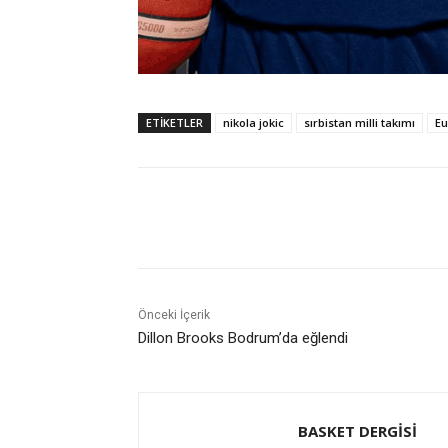
ETIKETLER
nikola jokic
sırbistan milli takımı
Eu
Paylaş
Önceki İçerik
Dillon Brooks Bodrum’da eğlendi
BASKET DERGİSİ