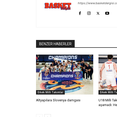
https://www.basketdergisi.
BENZER HABERLER
Erkek Milli Takımlar
Erkek Milli T
Altyapılara Slovenya damgası
U18 Milli Tak
aşamadı: He