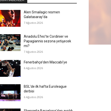
Alen Smailagic resmen
Galatasaray’da
7 Ağustos 2026
Anadolu Efes’te Cordinier ve
Papagiannis sezona yetişecek
mi?
7 Ağustos 2026
Fenerbahçe’den Maccabi’ye
6 Ağustos 2026
BSL’de ilk hafta Euroleague
derbisi
6 Ağustos 2026
Shengelia Barcelona’dan ayrıldı,