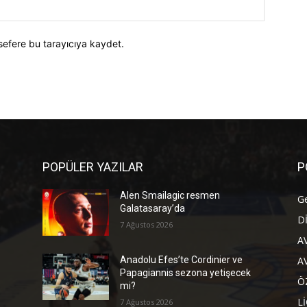
Website:
sefere bu tarayıcıya kaydet.
POPÜLER YAZILAR
P
Alen Smailagic resmen
G
Galatasaray’da
D
7 Ağustos 2026
A
A
Anadolu Efes’te Cordinier ve
Papagiannis sezona yetişecek
Ö
mi?
L
7 Ağustos 2026