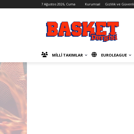
7 Ağustos 2026, Cuma
Kurumsal
Gizlilik ve Güvenl
MİLLİ TAKIMLAR
EUROLEAGUE