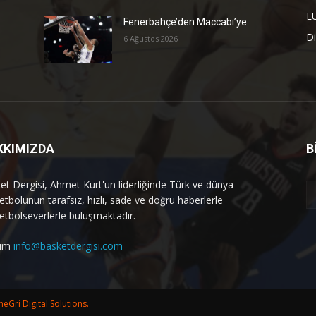
E
Fenerbahçe’den Maccabi’ye
Di
6 Ağustos 2026
KKIMIZDA
B
et Dergisi, Ahmet Kurt'un liderliğinde Türk ve dünya
etbolunun tarafsız, hızlı, sade ve doğru haberlerle
etbolseverlerle buluşmaktadır.
işim
info@basketdergisi.com
eGri Digital Solutions.