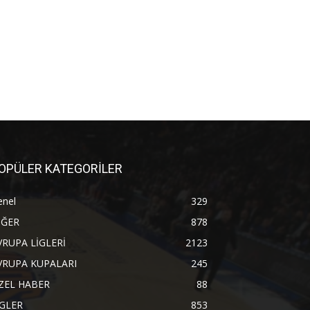
OPÜLER KATEGORİLER
enel
329
İĞER
878
VRUPA LİGLERİ
2123
VRUPA KUPALARI
245
ZEL HABER
88
İGLER
853