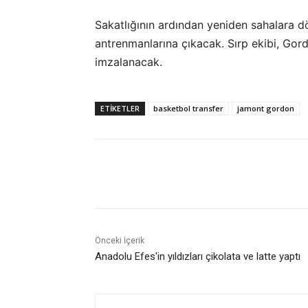
Sakatlığının ardından yeniden sahalara 
antrenmanlarına çıkacak. Sırp ekibi, G
imzalanacak.
ETIKETLER
basketbol transfer
jamont gordon
Paylaş
Önceki İçerik
Anadolu Efes'in yıldızları çikolata ve latte yaptı