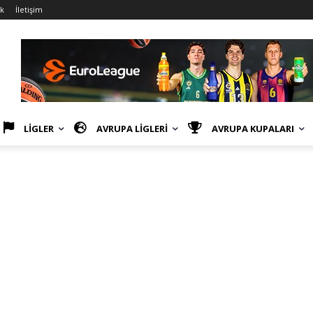
ik
İletişim
LİGLER
AVRUPA LİGLERİ
AVRUPA KUPALARI