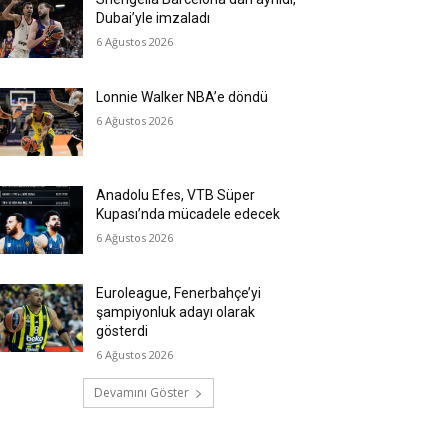
Dubai’yle imzaladı
6 Ağustos 2026
Lonnie Walker NBA’e döndü
6 Ağustos 2026
Anadolu Efes, VTB Süper
Kupası’nda mücadele edecek
6 Ağustos 2026
Euroleague, Fenerbahçe’yi
şampiyonluk adayı olarak
gösterdi
6 Ağustos 2026
Devamını Göster