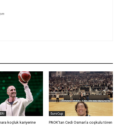
com
ERİ
EuroCup
nara koçluk kariyerine
PAOK’tan Cedi Osman’a coşkulu tören