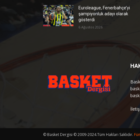
Euroleague, Fenerbahçe’yi
şampiyonluk adayı olarak
gösterdi
6 Ağustos 2026
HA
Bask
bask
bask
İlet
© Basket Dergisi © 2009-2024.Tüm Hakları Saklıdır.
Füm