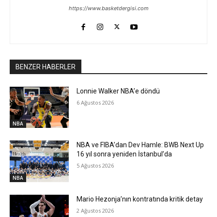
https://www.basketdergisi.com
BENZER HABERLER
Lonnie Walker NBA’e döndü
6 Ağustos 2026
NBA
NBA ve FIBA’dan Dev Hamle: BWB Next Up
16 yıl sonra yeniden İstanbul’da
5 Ağustos 2026
NBA
Mario Hezonja’nın kontratında kritik detay
2 Ağustos 2026