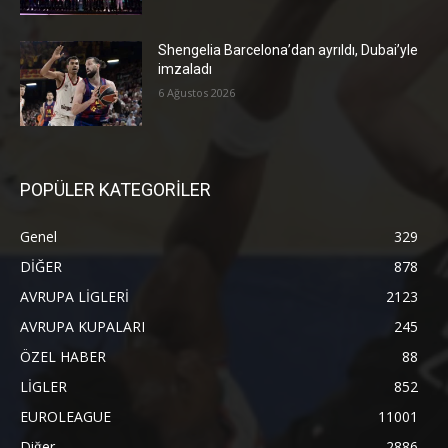
Shengelia Barcelona’dan ayrıldı, Dubai’yle
imzaladı
6 Ağustos 2026
POPÜLER KATEGORİLER
Genel
329
DİĞER
878
AVRUPA LİGLERİ
2123
AVRUPA KUPALARI
245
ÖZEL HABER
88
LİGLER
852
EUROLEAGUE
11001
Diğer
2886