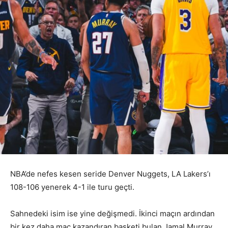
NBA’de nefes kesen seride Denver Nuggets, LA Lakers’ı
108-106 yenerek 4-1 ile turu geçti.
Sahnedeki isim ise yine değişmedi. İkinci maçın ardından
bir kez daha maç kazandıran basketi bulan Jamal Murray,