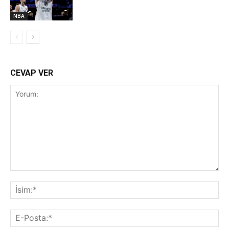
NBA
CEVAP VER
Yorum:
İsi
E-
Pos