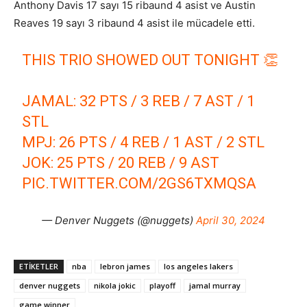
Anthony Davis 17 sayı 15 ribaund 4 asist ve Austin
Reaves 19 sayı 3 ribaund 4 asist ile mücadele etti.
THIS TRIO SHOWED OUT TONIGHT 👏
JAMAL: 32 PTS / 3 REB / 7 AST / 1
STL
MPJ: 26 PTS / 4 REB / 1 AST / 2 STL
JOK: 25 PTS / 20 REB / 9 AST
PIC.TWITTER.COM/2GS6TXMQSA
— Denver Nuggets (@nuggets)
April 30, 2024
ETIKETLER
nba
lebron james
los angeles lakers
denver nuggets
nikola jokic
playoff
jamal murray
game winner