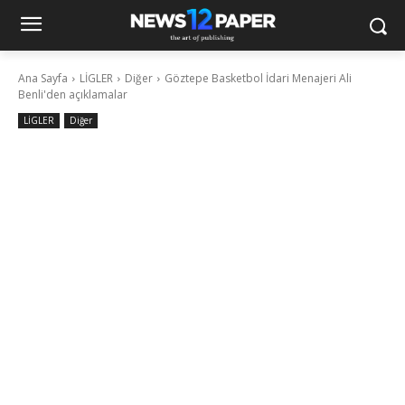
Ana Sayfa
LİGLER
Diğer
Göztepe Basketbol İdari Menajeri Ali
Benli'den açıklamalar
LİGLER
Diğer