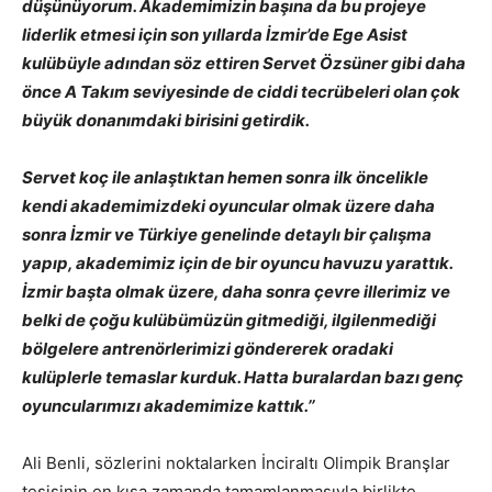
düşünüyorum. Akademimizin başına da bu projeye
liderlik etmesi için son yıllarda İzmir’de Ege Asist
kulübüyle adından söz ettiren Servet Özsüner gibi daha
önce A Takım seviyesinde de ciddi tecrübeleri olan çok
büyük donanımdaki birisini getirdik.
Servet koç ile anlaştıktan hemen sonra ilk öncelikle
kendi akademimizdeki oyuncular olmak üzere daha
sonra İzmir ve Türkiye genelinde detaylı bir çalışma
yapıp, akademimiz için de bir oyuncu havuzu yarattık.
İzmir başta olmak üzere, daha sonra çevre illerimiz ve
belki de çoğu kulübümüzün gitmediği, ilgilenmediği
bölgelere antrenörlerimizi göndererek oradaki
kulüplerle temaslar kurduk. Hatta buralardan bazı genç
oyuncularımızı akademimize kattık.’’
Ali Benli, sözlerini noktalarken İnciraltı Olimpik Branşlar
tesisinin en kısa zamanda tamamlanmasıyla birlikte