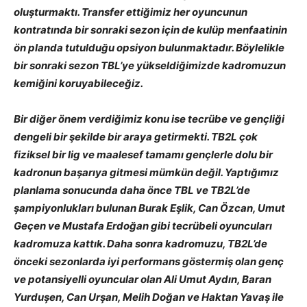
oluşturmaktı. Transfer ettiğimiz her oyuncunun
kontratında bir sonraki sezon için de kulüp menfaatinin
ön planda tutulduğu opsiyon bulunmaktadır. Böylelikle
bir sonraki sezon TBL’ye yükseldiğimizde kadromuzun
kemiğini koruyabileceğiz.
Bir diğer önem verdiğimiz konu ise tecrübe ve gençliği
dengeli bir şekilde bir araya getirmekti. TB2L çok
fiziksel bir lig ve maalesef tamamı gençlerle dolu bir
kadronun başarıya gitmesi mümkün değil. Yaptığımız
planlama sonucunda daha önce TBL ve TB2L’de
şampiyonlukları bulunan Burak Eşlik, Can Özcan, Umut
Geçen ve Mustafa Erdoğan gibi tecrübeli oyuncuları
kadromuza kattık. Daha sonra kadromuzu, TB2L’de
önceki sezonlarda iyi performans göstermiş olan genç
ve potansiyelli oyuncular olan Ali Umut Aydın, Baran
Yurduşen, Can Urşan, Melih Doğan ve Haktan Yavaş ile