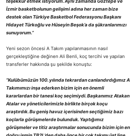
teşekkür etmek istiyorum. Aynı zamanda Göztepe ve
İzmir basketbolunun gelişimi adına her zaman bize
destek olan Türkiye Basketbol Federasyonu Başkanı
Hidayet Türkoğlu ve Hüseyin Beşok’a da şükranlarımızı
sunuyorum.”
Yeni sezon öncesi A Takım yapılanmasının nasıl
gerçekleştiğine değinen Ali Benli, koç tercihi ve yapılan
transferler hakkında şu şekilde konuştu:
”Kulübümüzün 100. yılında tekrardan canlandırdığımız A
Takımımızı inşa ederken bizim için en önemli
kararlardan bir tanesi koç seçimiydi. Başkanımız Atakan
Atalar ve yöneticilerimizle birlikte birçok koçu
araştırdık. Bu geniş havuz içerisinden seçtiğimiz bazı
koçlarla görüşmelerde bulunduk. Yaptığımız
görüşmeler ve titiz araştırmalar sonucunda bizim için en
doğru ismin TB2L’den daha önce bir çok takımı üst lige