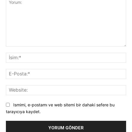
Yorum:
İsi
E-
Pos
Web
Ismimi, e-postamı ve web sitemi bir dahaki sefere bu
tarayıcıya kaydet.