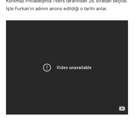
Korkmaz Philadelphia 76ers tarafından 26. sıradan seçildi.
İşte Furkan'ın adının anons edildiği o tarihi anlar.