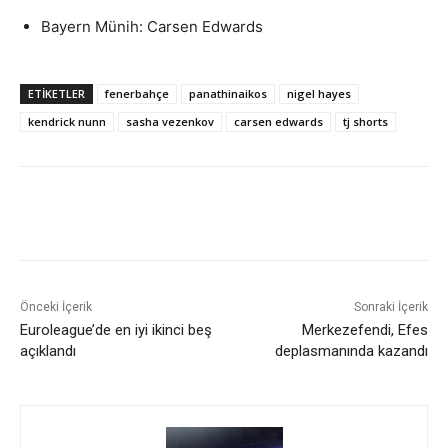
Bayern Münih: Carsen Edwards
ETIKETLER
fenerbahçe
panathinaikos
nigel hayes
kendrick nunn
sasha vezenkov
carsen edwards
tj shorts
Önceki İçerik
Sonraki İçerik
Euroleague’de en iyi ikinci beş
Merkezefendi, Efes
açıklandı
deplasmanında kazandı