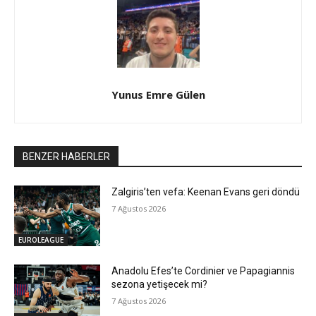
Yunus Emre Gülen
BENZER HABERLER
Zalgiris’ten vefa: Keenan Evans geri döndü
7 Ağustos 2026
EUROLEAGUE
Anadolu Efes’te Cordinier ve Papagiannis
sezona yetişecek mi?
7 Ağustos 2026