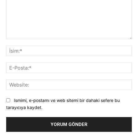
Yorum:
İsi
E-
Pos
Web
Ismimi, e-postamı ve web sitemi bir dahaki sefere bu
tarayıcıya kaydet.