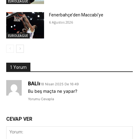
EUROLEAGUE
Fenerbahçe’den Maccabi’ye
6 Ağustos 2026
EUROLEAGUE
1 Yorum
BALlı
18 Nisan 2025 De 16:49
Bu beş maçta ne yapar?
Yorumu Cevapla
CEVAP VER