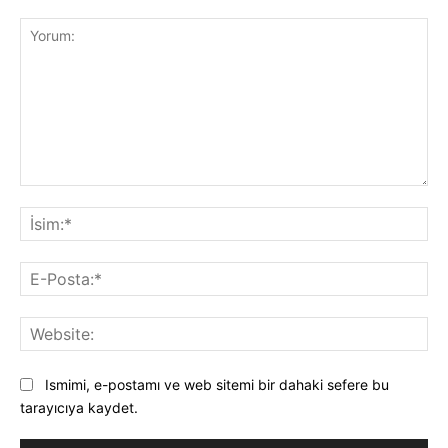
Yorum:
İsi
E-
Pos
Web
Ismimi, e-postamı ve web sitemi bir dahaki sefere bu
tarayıcıya kaydet.