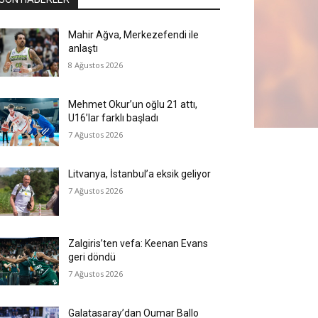
Mahir Ağva, Merkezefendi ile
anlaştı
8 Ağustos 2026
Mehmet Okur’un oğlu 21 attı,
U16’lar farklı başladı
7 Ağustos 2026
Litvanya, İstanbul’a eksik geliyor
7 Ağustos 2026
Zalgiris’ten vefa: Keenan Evans
geri döndü
7 Ağustos 2026
Galatasaray’dan Oumar Ballo