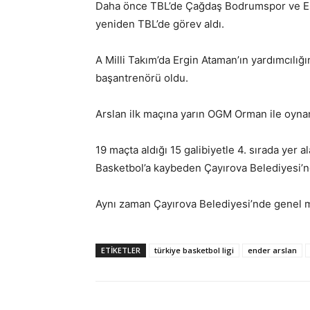
Daha önce TBL’de Çağdaş Bodrumspor ve Ese
yeniden TBL’de görev aldı.
A Milli Takım’da Ergin Ataman’ın yardımcılığ
başantrenörü oldu.
Arslan ilk maçına yarın OGM Orman ile oyn
19 maçta aldığı 15 galibiyetle 4. sırada yer
Basketbol’a kaybeden Çayırova Belediyesi’nd
Aynı zaman Çayırova Belediyesi’nde genel me
ETIKETLER
türkiye basketbol ligi
ender arslan