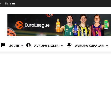
k
İletişim
LİGLER
AVRUPA LİGLERİ
AVRUPA KUPALARI