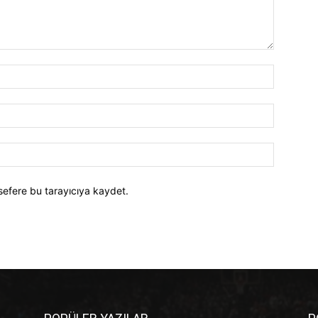
İsim:*
E-
Posta:*
Website:
sefere bu tarayıcıya kaydet.