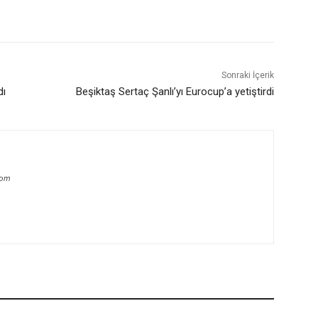
Sonraki İçerik
dı
Beşiktaş Sertaç Şanlı’yı Eurocup’a yetiştirdi
com