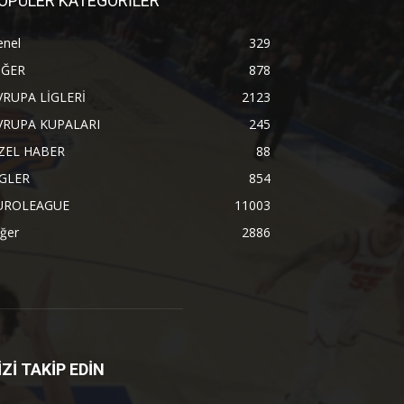
OPÜLER KATEGORİLER
enel
329
İĞER
878
VRUPA LİGLERİ
2123
VRUPA KUPALARI
245
ZEL HABER
88
İGLER
854
UROLEAGUE
11003
ğer
2886
İZİ TAKİP EDİN