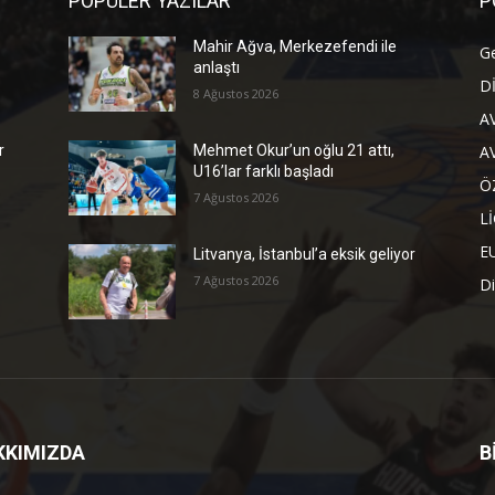
POPÜLER YAZILAR
P
Mahir Ağva, Merkezefendi ile
G
anlaştı
D
8 Ağustos 2026
A
A
r
Mehmet Okur’un oğlu 21 attı,
U16’lar farklı başladı
Ö
7 Ağustos 2026
L
E
Litvanya, İstanbul’a eksik geliyor
7 Ağustos 2026
Di
KKIMIZDA
B