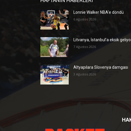
HAFTANIN HABERLERİ
Lonnie Walker NBA’e döndü
6 Ağustos 2026
Litvanya, İstanbul’a eksik geliyo
7 Ağustos 2026
Altyapılara Slovenya damgası
3 Ağustos 2026
HA