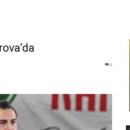
rova’da
0