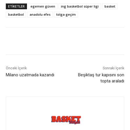
ETIKETLER
egemen güven
ing basketbol süper ligi
basket
basketbol
anadolu efes
tolga geçim
Önceki İçerik
Sonraki İçerik
Milano uzatmada kazandı
Beşiktaş tur kapısını son
topta araladı