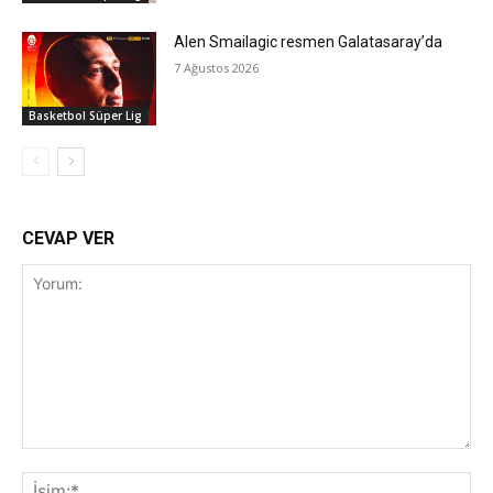
Alen Smailagic resmen Galatasaray’da
7 Ağustos 2026
Basketbol Süper Lig
CEVAP VER
Yorum:
İsi