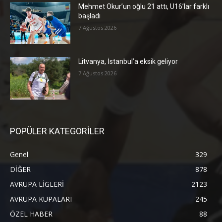
Mehmet Okur’un oğlu 21 attı, U16’lar farklı
başladı
7 Ağustos 2026
Litvanya, İstanbul’a eksik geliyor
7 Ağustos 2026
POPÜLER KATEGORİLER
Genel
329
DİĞER
878
AVRUPA LİGLERİ
2123
AVRUPA KUPALARI
245
ÖZEL HABER
88