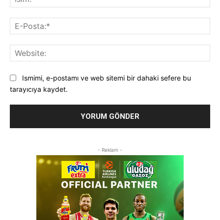
E-
Pos
Web
Ismimi, e-postamı ve web sitemi bir dahaki sefere bu
tarayıcıya kaydet.
- Reklam -