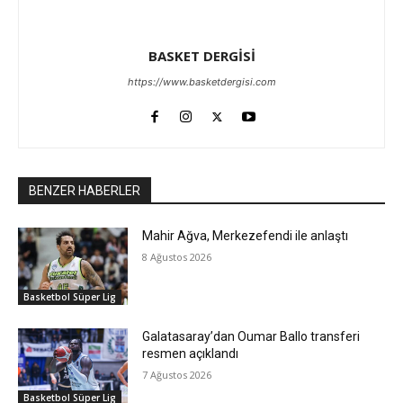
BASKET DERGİSİ
https://www.basketdergisi.com
BENZER HABERLER
Mahir Ağva, Merkezefendi ile anlaştı
8 Ağustos 2026
Basketbol Süper Lig
Galatasaray’dan Oumar Ballo transferi
resmen açıklandı
7 Ağustos 2026
Basketbol Süper Lig