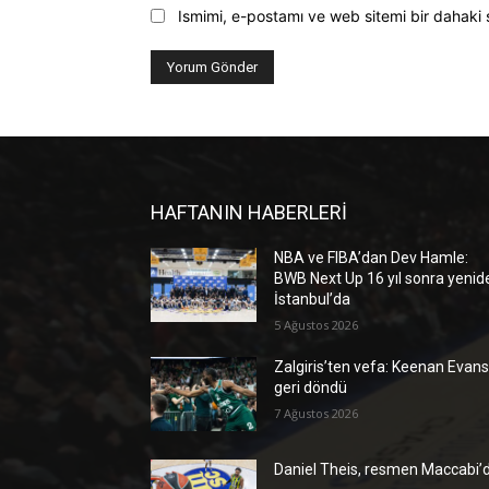
Ismimi, e-postamı ve web sitemi bir dahaki 
HAFTANIN HABERLERİ
NBA ve FIBA’dan Dev Hamle:
BWB Next Up 16 yıl sonra yenid
İstanbul’da
5 Ağustos 2026
Zalgiris’ten vefa: Keenan Evan
geri döndü
7 Ağustos 2026
Daniel Theis, resmen Maccabi’