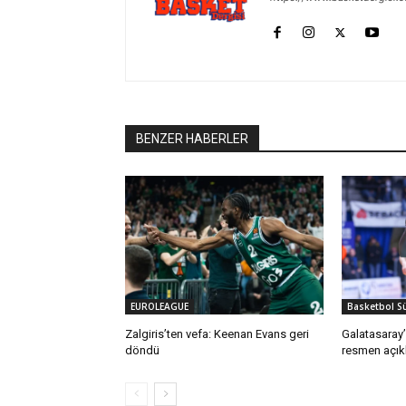
BENZER HABERLER
EUROLEAGUE
Basketbol Sü
Zalgiris’ten vefa: Keenan Evans geri
Galatasaray’
döndü
resmen açık