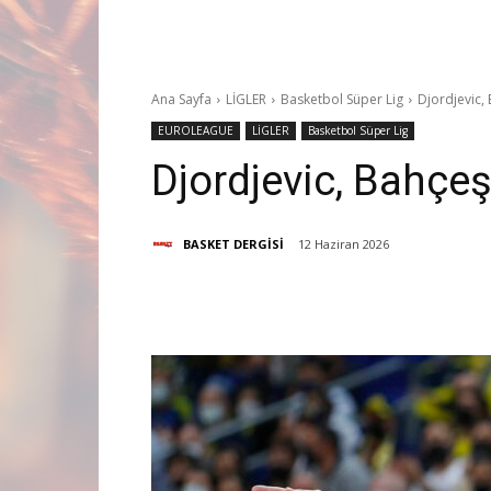
Ana Sayfa
LİGLER
Basketbol Süper Lig
Djordjevic, 
EUROLEAGUE
LİGLER
Basketbol Süper Lig
Djordjevic, Bahçeş
BASKET DERGİSİ
12 Haziran 2026
Paylaş