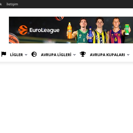
ik
İletişim
LİGLER
AVRUPA LİGLERİ
AVRUPA KUPALARI