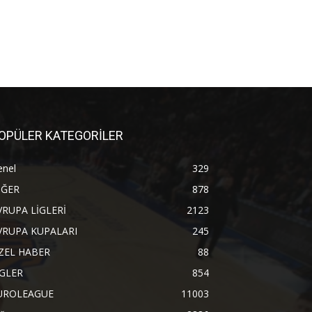
OPÜLER KATEGORİLER
enel
329
İĞER
878
VRUPA LİGLERİ
2123
VRUPA KUPALARI
245
ZEL HABER
88
İGLER
854
UROLEAGUE
11003