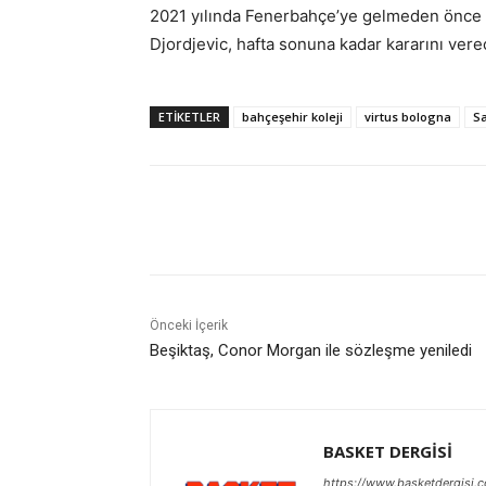
2021 yılında Fenerbahçe’ye gelmeden önce İ
Djordjevic, hafta sonuna kadar kararını vere
ETIKETLER
bahçeşehir koleji
virtus bologna
Sa
Paylaş
Önceki İçerik
Beşiktaş, Conor Morgan ile sözleşme yeniledi
BASKET DERGİSİ
https://www.basketdergisi.