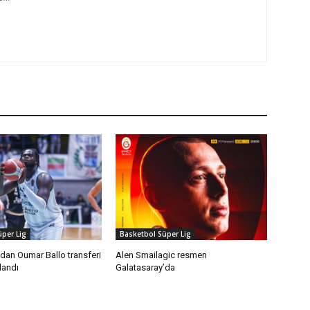
per Lig
Basketbol Süper Lig
dan Oumar Ballo transferi
Alen Smailagic resmen
landı
Galatasaray’da