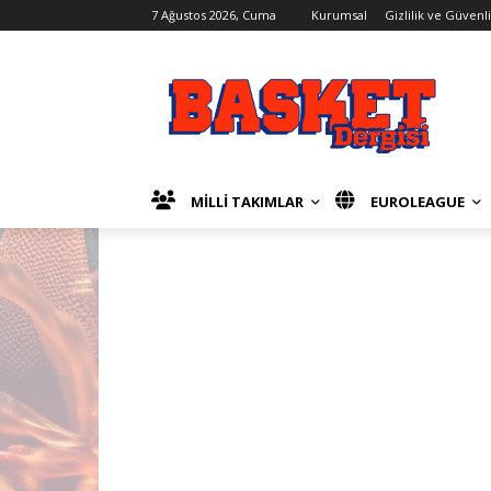
7 Ağustos 2026, Cuma
Kurumsal
Gizlilik ve Güvenl
MİLLİ TAKIMLAR
EUROLEAGUE