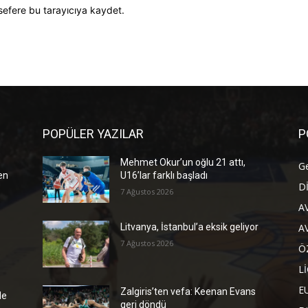
sefere bu tarayıcıya kaydet.
POPÜLER YAZILAR
P
Mehmet Okur’un oğlu 21 attı,
G
en
U16’lar farklı başladı
D
7 Ağustos 2026
A
A
Litvanya, İstanbul’a eksik geliyor
s
7 Ağustos 2026
Ö
L
E
Zalgiris’ten vefa: Keenan Evans
de
geri döndü