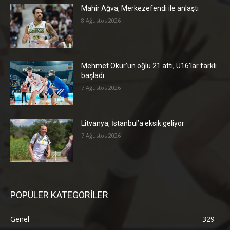
Mahir Ağva, Merkezefendi ile anlaştı
8 Ağustos 2026
Mehmet Okur’un oğlu 21 attı, U16’lar farklı
başladı
7 Ağustos 2026
Litvanya, İstanbul’a eksik geliyor
7 Ağustos 2026
POPÜLER KATEGORİLER
Genel
329