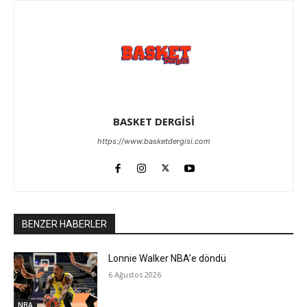
BASKET DERGİSİ
https://www.basketdergisi.com
BENZER HABERLER
Lonnie Walker NBA’e döndü
6 Ağustos 2026
NBA