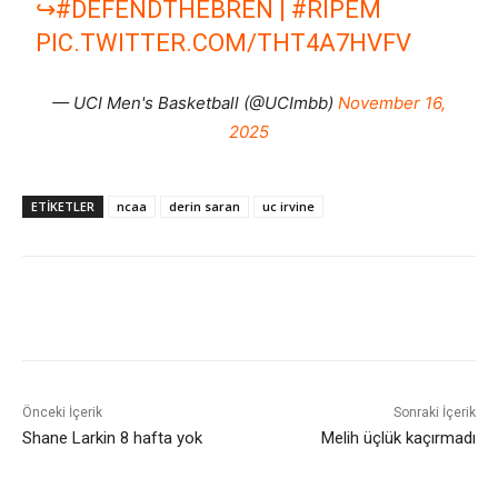
↪️
#DEFENDTHEBREN
|
#RIPEM
PIC.TWITTER.COM/THT4A7HVFV
— UCI Men's Basketball (@UCImbb)
November 16,
2025
ETIKETLER
ncaa
derin saran
uc irvine
Önceki İçerik
Sonraki İçerik
Shane Larkin 8 hafta yok
Melih üçlük kaçırmadı