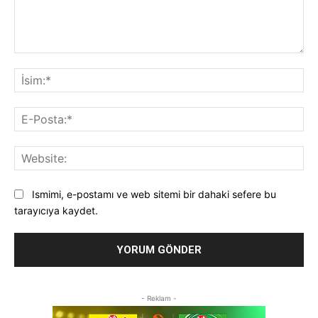
Yorum:
İsi
E-
Pos
Web
Ismimi, e-postamı ve web sitemi bir dahaki sefere bu
tarayıcıya kaydet.
- Reklam -