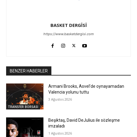
BASKET DERGİSİ
https://www.basketdergisi.com
BENZER HABERLER
Armani Brooks, Asvel’de oynayamadan
Valencia yolunu tuttu
3 Ağustos 2026
TRANSFER BORSASI
Beşiktaş, David DeJulius ile sözleşme
imzaladı
1 Ağustos 2026