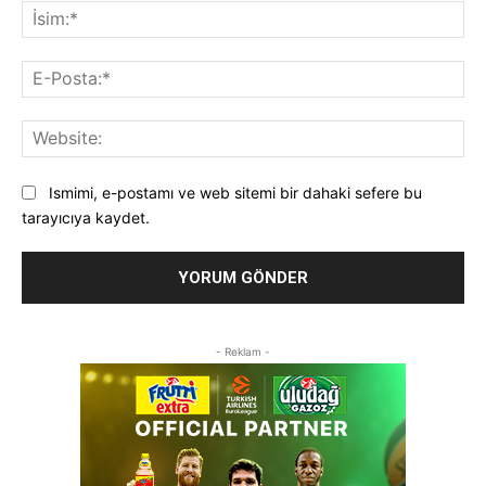
İsi
E-
Pos
Web
Ismimi, e-postamı ve web sitemi bir dahaki sefere bu
tarayıcıya kaydet.
- Reklam -