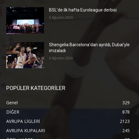
BSL’de ilk hafta Euroleague derbisi
6 Ağustos 2026
Shengelia Barcelona’dan ayrıldı, Dubai’yle
imzaladı
6 Ağustos 2026
POPÜLER KATEGORİLER
Genel
329
DİĞER
878
AVRUPA LİGLERİ
2123
AVRUPA KUPALARI
245