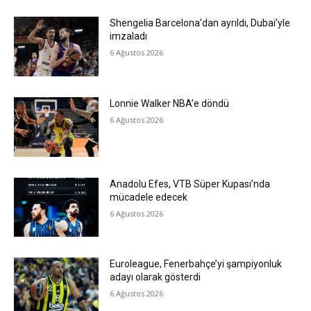
Shengelia Barcelona’dan ayrıldı, Dubai’yle
imzaladı
6 Ağustos 2026
Lonnie Walker NBA’e döndü
6 Ağustos 2026
Anadolu Efes, VTB Süper Kupası’nda
mücadele edecek
6 Ağustos 2026
Euroleague, Fenerbahçe’yi şampiyonluk
adayı olarak gösterdi
6 Ağustos 2026