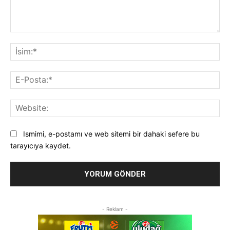
Yorum:
İsi
E-
Pos
Web
Ismimi, e-postamı ve web sitemi bir dahaki sefere bu
tarayıcıya kaydet.
- Reklam -