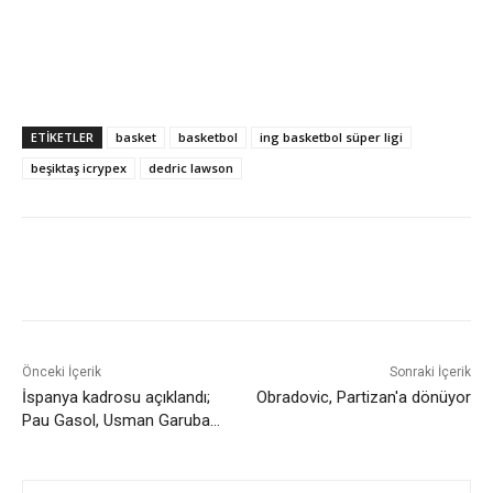
ETIKETLER
basket
basketbol
ing basketbol süper ligi
beşiktaş icrypex
dedric lawson
Önceki İçerik
Sonraki İçerik
İspanya kadrosu açıklandı;
Obradovic, Partizan'a dönüyor
Pau Gasol, Usman Garuba…