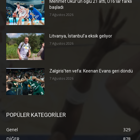
Mehmet Okur’un oğlu 21 attı, U16’lar farklı
başladı
7 Ağustos 2026
Litvanya, İstanbul’a eksik geliyor
7 Ağustos 2026
Zalgiris’ten vefa: Keenan Evans geri döndü
7 Ağustos 2026
POPÜLER KATEGORİLER
Genel
329
DİĞER
878