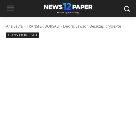
Ana Sayfa
TRANSFER BORSASI
Dedric Lawson Beşiktaş Icrypex’te
TRANSFER BORSASI