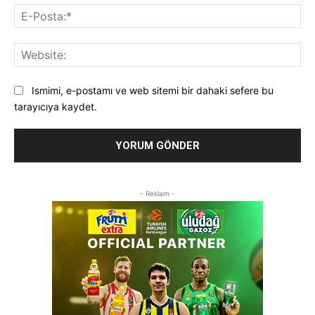
E-
Pos
Web
Ismimi, e-postamı ve web sitemi bir dahaki sefere bu
tarayıcıya kaydet.
- Reklam -