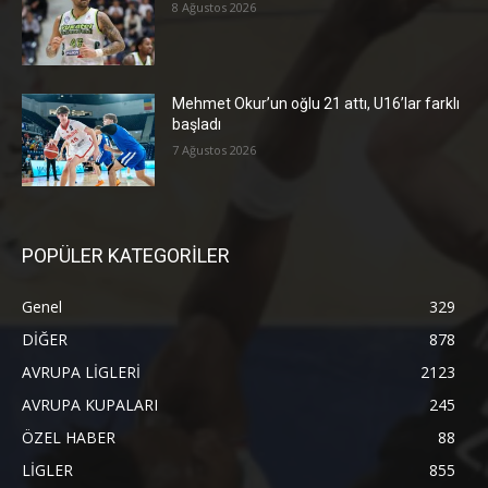
8 Ağustos 2026
Mehmet Okur’un oğlu 21 attı, U16’lar farklı
başladı
7 Ağustos 2026
POPÜLER KATEGORİLER
Genel
329
DİĞER
878
AVRUPA LİGLERİ
2123
AVRUPA KUPALARI
245
ÖZEL HABER
88
LİGLER
855