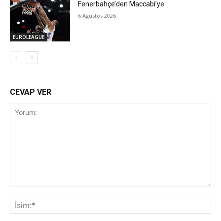
Fenerbahçe’den Maccabi’ye
6 Ağustos 2026
EUROLEAGUE
CEVAP VER
Yorum:
İsi