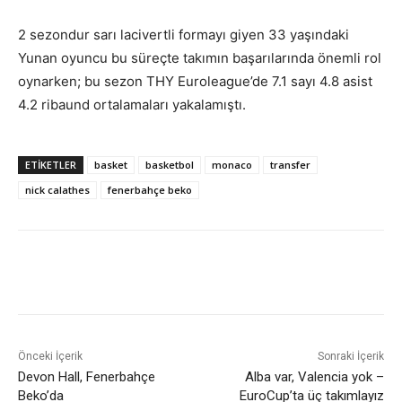
2 sezondur sarı lacivertli formayı giyen 33 yaşındaki
Yunan oyuncu bu süreçte takımın başarılarında önemli rol
oynarken; bu sezon THY Euroleague’de 7.1 sayı 4.8 asist
4.2 ribaund ortalamaları yakalamıştı.
ETIKETLER
basket
basketbol
monaco
transfer
nick calathes
fenerbahçe beko
Önceki İçerik
Sonraki İçerik
Devon Hall, Fenerbahçe
Alba var, Valencia yok –
Beko’da
EuroCup’ta üç takımlayız