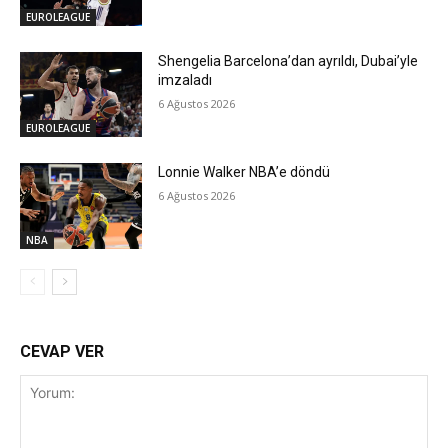
EUROLEAGUE
Shengelia Barcelona’dan ayrıldı, Dubai’yle
imzaladı
6 Ağustos 2026
EUROLEAGUE
Lonnie Walker NBA’e döndü
6 Ağustos 2026
NBA
CEVAP VER