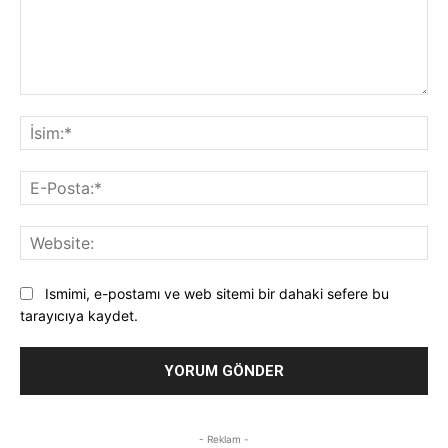
Yorum:
İsi
E-
Pos
Web
Ismimi, e-postamı ve web sitemi bir dahaki sefere bu
tarayıcıya kaydet.
- Reklam -