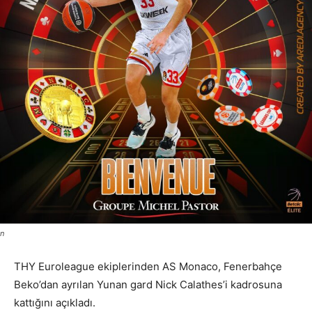
n
THY Euroleague ekiplerinden AS Monaco, Fenerbahçe
Beko’dan ayrılan Yunan gard Nick Calathes’i kadrosuna
kattığını açıkladı.