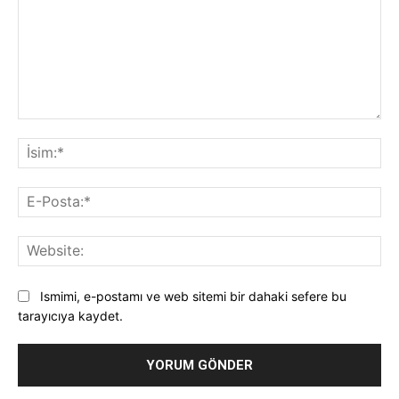
Yorum:
İsi
E-
Pos
Web
Ismimi, e-postamı ve web sitemi bir dahaki sefere bu
tarayıcıya kaydet.