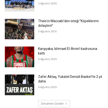
5 Ağustos 2026
Theis’ın Maccabi’den isteği:”Köpeklerimi
dolaştırın”
5 Ağustos 2026
Karşıyaka, Ishmael El-Amin’i kadrosuna
kattı
4 Ağustos 2026
Zafer Aktaş, Yukatel Denizli Basket’te 2 yıl
daha
4 Ağustos 2026
Devamını Göster