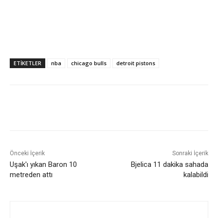
ETIKETLER
nba
chicago bulls
detroit pistons
Önceki İçerik
Sonraki İçerik
Uşak'ı yıkan Baron 10
Bjelica 11 dakika sahada
metreden attı
kalabildi