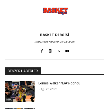
BASKET DERGİSİ
https://www.basketdergisi.com
BENZER HABERLER
Lonnie Walker NBA’e döndü
6 Ağustos 2026
NBA