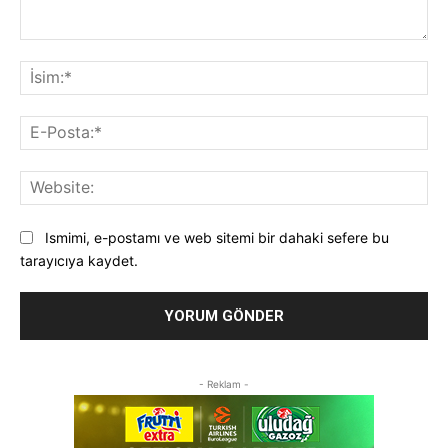
Yorum:
İsi
E-
Pos
Web
Ismimi, e-postamı ve web sitemi bir dahaki sefere bu
tarayıcıya kaydet.
- Reklam -