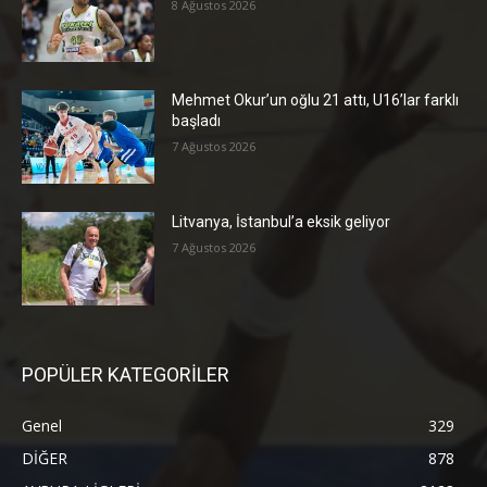
8 Ağustos 2026
Mehmet Okur’un oğlu 21 attı, U16’lar farklı
başladı
7 Ağustos 2026
Litvanya, İstanbul’a eksik geliyor
7 Ağustos 2026
POPÜLER KATEGORİLER
Genel
329
DİĞER
878