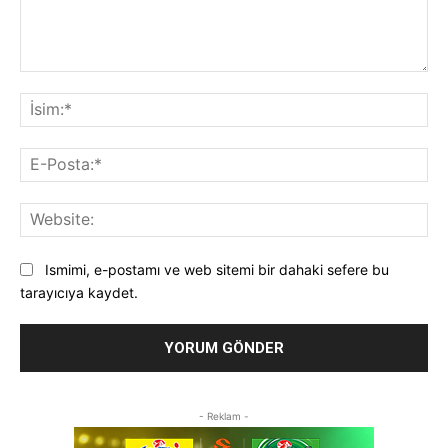
Yorum:
İsi
E-
Pos
Web
Ismimi, e-postamı ve web sitemi bir dahaki sefere bu
tarayıcıya kaydet.
- Reklam -