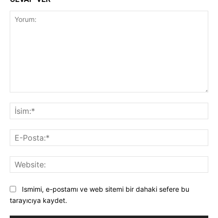
Yorum:
İsi
E-
Pos
Web
Ismimi, e-postamı ve web sitemi bir dahaki sefere bu
tarayıcıya kaydet.