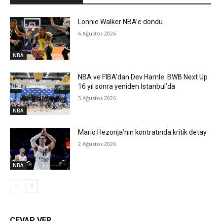
Lonnie Walker NBA’e döndü
6 Ağustos 2026
NBA
NBA ve FIBA’dan Dev Hamle: BWB Next Up
16 yıl sonra yeniden İstanbul’da
5 Ağustos 2026
NBA
Mario Hezonja’nın kontratında kritik detay
2 Ağustos 2026
NBA
CEVAP VER