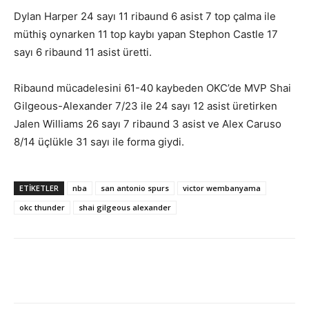
Dylan Harper 24 sayı 11 ribaund 6 asist 7 top çalma ile
müthiş oynarken 11 top kaybı yapan Stephon Castle 17
sayı 6 ribaund 11 asist üretti.
Ribaund mücadelesini 61-40 kaybeden OKC’de MVP Shai
Gilgeous-Alexander 7/23 ile 24 sayı 12 asist üretirken
Jalen Williams 26 sayı 7 ribaund 3 asist ve Alex Caruso
8/14 üçlükle 31 sayı ile forma giydi.
ETIKETLER
nba
san antonio spurs
victor wembanyama
okc thunder
shai gilgeous alexander