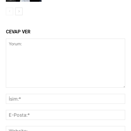
CEVAP VER
Yorum:
İsi
E-
Pos
Web