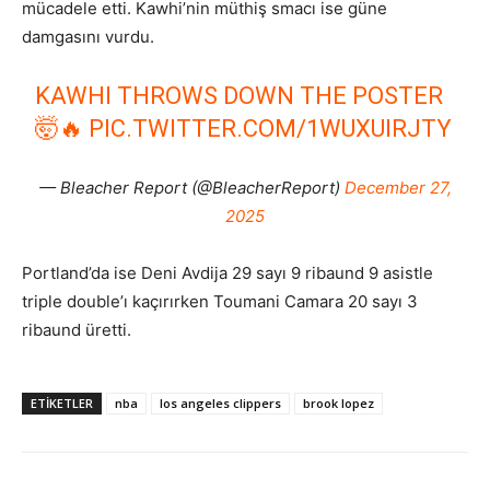
mücadele etti. Kawhi’nin müthiş smacı ise güne
damgasını vurdu.
KAWHI THROWS DOWN THE POSTER
🤯🔥
PIC.TWITTER.COM/1WUXUIRJTY
— Bleacher Report (@BleacherReport)
December 27,
2025
Portland’da ise Deni Avdija 29 sayı 9 ribaund 9 asistle
triple double’ı kaçırırken Toumani Camara 20 sayı 3
ribaund üretti.
ETIKETLER
nba
los angeles clippers
brook lopez