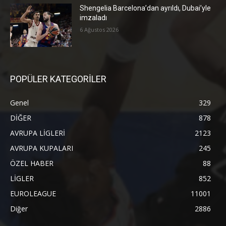
Shengelia Barcelona’dan ayrıldı, Dubai’yle
imzaladı
6 Ağustos 2026
POPÜLER KATEGORİLER
Genel
329
DİĞER
878
AVRUPA LİGLERİ
2123
AVRUPA KUPALARI
245
ÖZEL HABER
88
LİGLER
852
EUROLEAGUE
11001
Diğer
2886