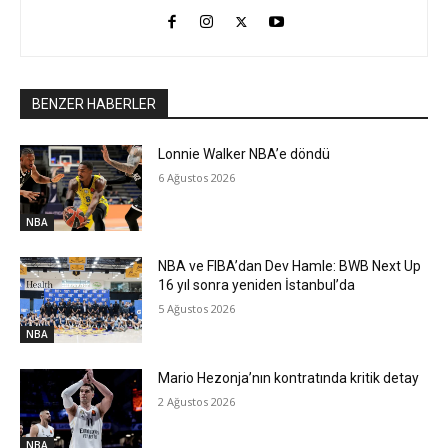
BENZER HABERLER
Lonnie Walker NBA’e döndü
6 Ağustos 2026
NBA
NBA ve FIBA’dan Dev Hamle: BWB Next Up
16 yıl sonra yeniden İstanbul’da
5 Ağustos 2026
NBA
Mario Hezonja’nın kontratında kritik detay
2 Ağustos 2026
NBA