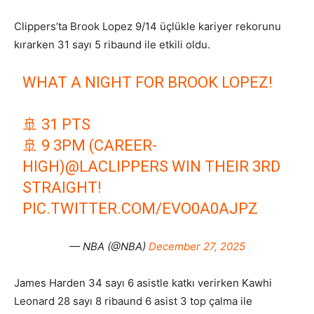
Clippers’ta Brook Lopez 9/14 üçlükle kariyer rekorunu
kırarken 31 sayı 5 ribaund ile etkili oldu.
WHAT A NIGHT FOR BROOK LOPEZ!
🚢 31 PTS
🚢 9 3PM (CAREER-
HIGH)
@LACLIPPERS
WIN THEIR 3RD
STRAIGHT!
PIC.TWITTER.COM/EVO0A0AJPZ
— NBA (@NBA)
December 27, 2025
James Harden 34 sayı 6 asistle katkı verirken Kawhi
Leonard 28 sayı 8 ribaund 6 asist 3 top çalma ile