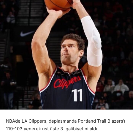
NBA’de LA Clippers, deplasmanda Portland Trail Blazers’ı
119-103 yenerek üst üste 3. galibiyetini aldı.