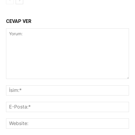
CEVAP VER
Yorum:
İsi
E-
Pos
Web