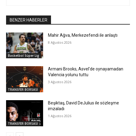
BENZER HABERLER
Mahir Ağva, Merkezefendi ile anlaştı
8 Ağustos 2026
Basketbol Süper Lig
Armani Brooks, Asvel’de oynayamadan
Valencia yolunu tuttu
3 Ağustos 2026
TRANSFER BORSASI
Beşiktaş, David DeJulius ile sözleşme
imzaladı
1 Ağustos 2026
TRANSFER BORSASI