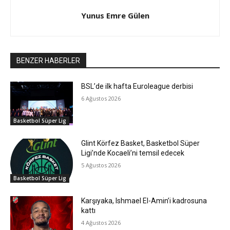
Yunus Emre Gülen
BENZER HABERLER
BSL’de ilk hafta Euroleague derbisi
6 Ağustos 2026
Basketbol Süper Lig
Glint Körfez Basket, Basketbol Süper
Ligi’nde Kocaeli’ni temsil edecek
5 Ağustos 2026
Basketbol Süper Lig
Karşıyaka, Ishmael El-Amin’i kadrosuna
kattı
4 Ağustos 2026