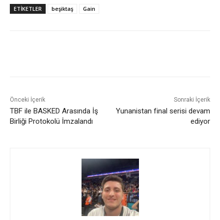
ETIKETLER
beşiktaş
Gain
Önceki İçerik
Sonraki İçerik
TBF ile BASKED Arasında İş
Yunanistan final serisi devam
Birliği Protokolü İmzalandı
ediyor