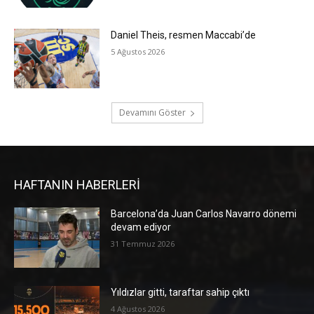
Daniel Theis, resmen Maccabi’de
5 Ağustos 2026
Devamını Göster
HAFTANIN HABERLERİ
Barcelona’da Juan Carlos Navarro dönemi
devam ediyor
31 Temmuz 2026
Yıldızlar gitti, taraftar sahip çıktı
4 Ağustos 2026