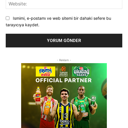
Web
Ismimi, e-postamı ve web sitemi bir dahaki sefere bu
tarayıcıya kaydet.
- Reklam -