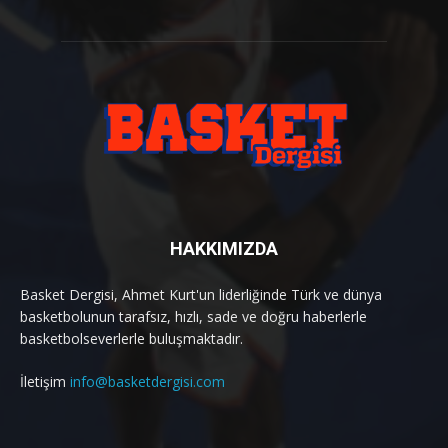
HAKKIMIZDA
Basket Dergisi, Ahmet Kurt'un liderliğinde Türk ve dünya
basketbolunun tarafsız, hızlı, sade ve doğru haberlerle
basketbolseverlerle buluşmaktadır.
İletişim
info@basketdergisi.com