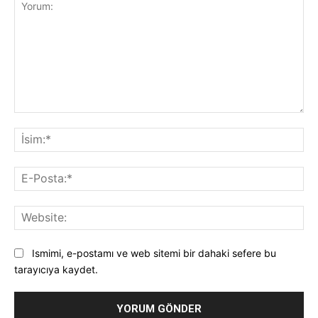
Yorum:
İsi
E-
Pos
Web
Ismimi, e-postamı ve web sitemi bir dahaki sefere bu
tarayıcıya kaydet.