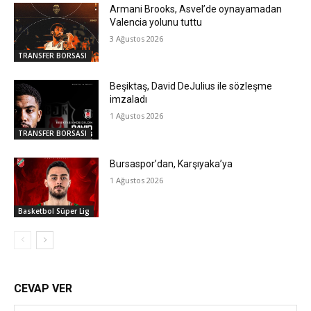
Armani Brooks, Asvel’de oynayamadan
Valencia yolunu tuttu
3 Ağustos 2026
TRANSFER BORSASI
Beşiktaş, David DeJulius ile sözleşme
imzaladı
1 Ağustos 2026
TRANSFER BORSASI
Bursaspor’dan, Karşıyaka’ya
1 Ağustos 2026
Basketbol Süper Lig
CEVAP VER