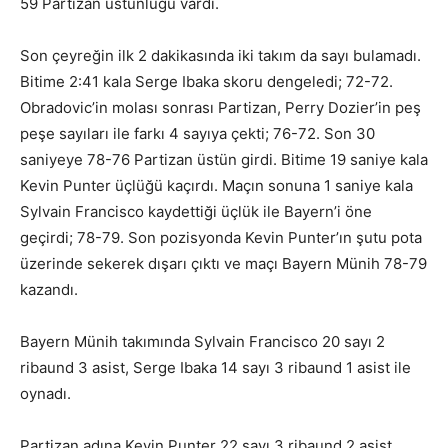
59 Partizan üstünlüğü vardı.
Son çeyreğin ilk 2 dakikasında iki takım da sayı bulamadı.
Bitime 2:41 kala Serge Ibaka skoru dengeledi; 72-72.
Obradovic’in molası sonrası Partizan, Perry Dozier’in peş
peşe sayıları ile farkı 4 sayıya çekti; 76-72. Son 30
saniyeye 78-76 Partizan üstün girdi. Bitime 19 saniye kala
Kevin Punter üçlüğü kaçırdı. Maçın sonuna 1 saniye kala
Sylvain Francisco kaydettiği üçlük ile Bayern’i öne
geçirdi; 78-79. Son pozisyonda Kevin Punter’ın şutu pota
üzerinde sekerek dışarı çıktı ve maçı Bayern Münih 78-79
kazandı.
Bayern Münih takımında Sylvain Francisco 20 sayı 2
ribaund 3 asist, Serge Ibaka 14 sayı 3 ribaund 1 asist ile
oynadı.
Partizan adına Kevin Punter 22 sayı 3 ribaund 2 asist,