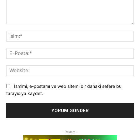
Yorum:
İsi
E-
Pos
Web
Ismimi, e-postamı ve web sitemi bir dahaki sefere bu
tarayıcıya kaydet.
- Reklam -