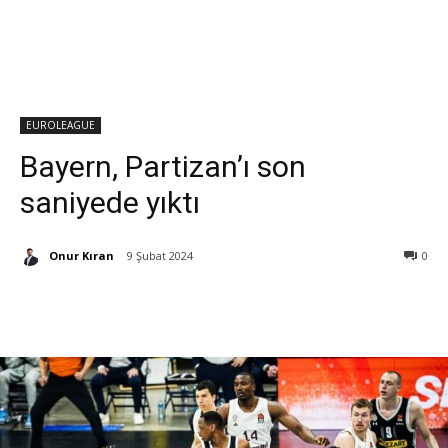
EUROLEAGUE
Bayern, Partizan’ı son
saniyede yıktı
Onur Kıran
9 Şubat 2024
0