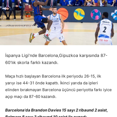
İspanya Ligi'nde Barcelona,Gipuzkoa karşısında 87-
60'lık skorla farklı kazandı.
Maça hızlı başlayan Barcelona ilk periyodu 26-15, ilk
yarıyı ise 44-31 önde kapattı. İkinci yarıda da ipleri
elinden bırakmayan Barcelona üçüncü periyotta farkı iyice
açıp maçı da 87-60 kazandı.
Barcelona'da Brandon Davies 15 sayı 2 ribaund 2 asist,
Bolmaro 8 sayı 3 ribaund 10 asist ile oynadı.