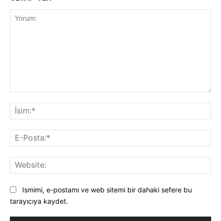
Yorum:
İsi
E-
Pos
Web
Ismimi, e-postamı ve web sitemi bir dahaki sefere bu
tarayıcıya kaydet.