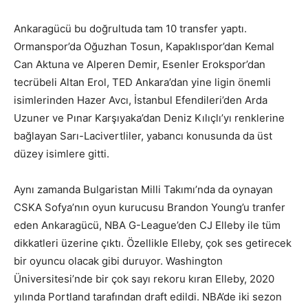
Ankaragücü bu doğrultuda tam 10 transfer yaptı.
Ormanspor’da Oğuzhan Tosun, Kapaklıspor’dan Kemal
Can Aktuna ve Alperen Demir, Esenler Erokspor’dan
tecrübeli Altan Erol, TED Ankara’dan yine ligin önemli
isimlerinden Hazer Avcı, İstanbul Efendileri’den Arda
Uzuner ve Pınar Karşıyaka’dan Deniz Kılıçlı’yı renklerine
bağlayan Sarı-Lacivertliler, yabancı konusunda da üst
düzey isimlere gitti.
Aynı zamanda Bulgaristan Milli Takımı’nda da oynayan
CSKA Sofya’nın oyun kurucusu Brandon Young’u tranfer
eden Ankaragücü, NBA G-League’den CJ Elleby ile tüm
dikkatleri üzerine çıktı. Özellikle Elleby, çok ses getirecek
bir oyuncu olacak gibi duruyor. Washington
Üniversitesi’nde bir çok sayı rekoru kıran Elleby, 2020
yılında Portland tarafından draft edildi. NBA’de iki sezon