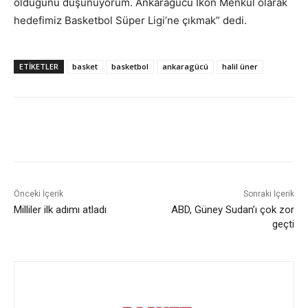
olduğunu düşünüyorum. Ankaragücü İkon Menkül olarak
hedefimiz Basketbol Süper Ligi’ne çıkmak” dedi.
ETIKETLER
basket
basketbol
ankaragücü
halil üner
Önceki İçerik
Sonraki İçerik
Milliler ilk adımı atladı
ABD, Güney Sudan’ı çok zor
geçti