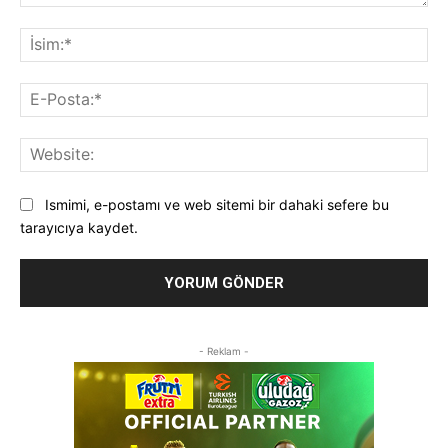
Yorum:
İsi
E-
Pos
Web
Ismimi, e-postamı ve web sitemi bir dahaki sefere bu
tarayıcıya kaydet.
- Reklam -