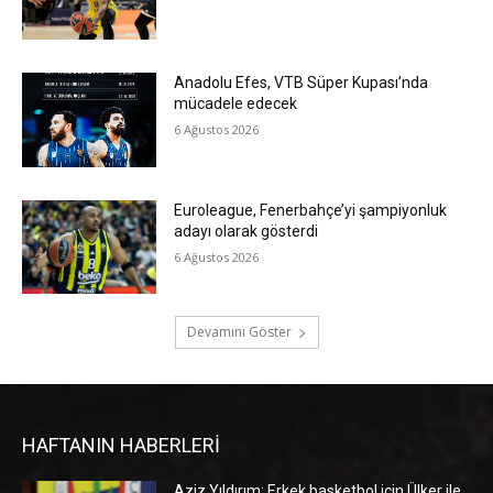
Anadolu Efes, VTB Süper Kupası’nda
mücadele edecek
6 Ağustos 2026
Euroleague, Fenerbahçe’yi şampiyonluk
adayı olarak gösterdi
6 Ağustos 2026
Devamını Göster
HAFTANIN HABERLERİ
Aziz Yıldırım: Erkek basketbol için Ülker ile