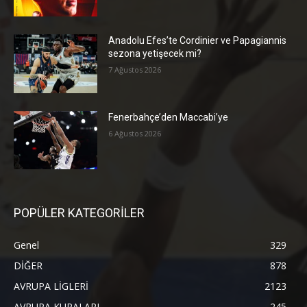
Anadolu Efes’te Cordinier ve Papagiannis
sezona yetişecek mi?
7 Ağustos 2026
Fenerbahçe’den Maccabi’ye
6 Ağustos 2026
POPÜLER KATEGORİLER
Genel
329
DİĞER
878
AVRUPA LİGLERİ
2123
AVRUPA KUPALARI
245