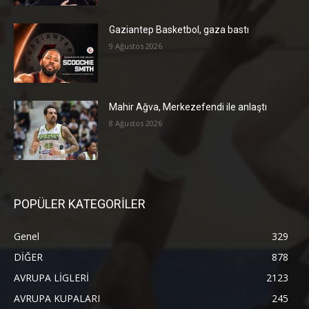
Gaziantep Basketbol, gaza bastı
9 Ağustos 2026
Mahir Ağva, Merkezefendi ile anlaştı
8 Ağustos 2026
POPÜLER KATEGORİLER
Genel
329
DİĞER
878
AVRUPA LİGLERİ
2123
AVRUPA KUPALARI
245