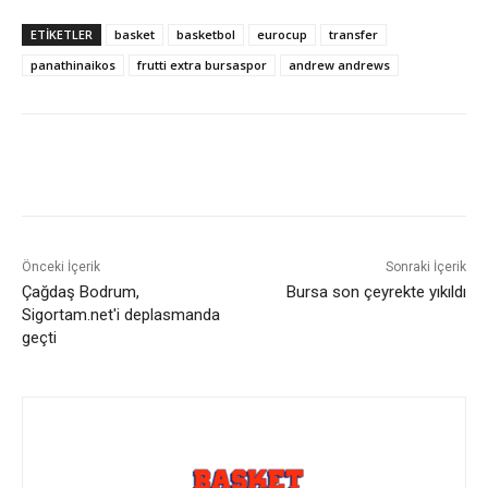
ETIKETLER
basket
basketbol
eurocup
transfer
panathinaikos
frutti extra bursaspor
andrew andrews
Önceki İçerik
Sonraki İçerik
Çağdaş Bodrum,
Bursa son çeyrekte yıkıldı
Sigortam.net'i deplasmanda
geçti