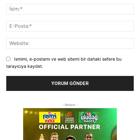
Yorum:
İsi
E-
Pos
Web
Ismimi, e-postamı ve web sitemi bir dahaki sefere bu
tarayıcıya kaydet.
- Reklam -