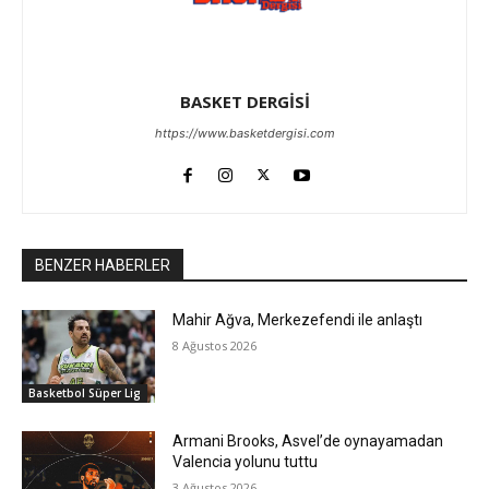
BASKET DERGİSİ
https://www.basketdergisi.com
BENZER HABERLER
Mahir Ağva, Merkezefendi ile anlaştı
8 Ağustos 2026
Basketbol Süper Lig
Armani Brooks, Asvel’de oynayamadan
Valencia yolunu tuttu
3 Ağustos 2026