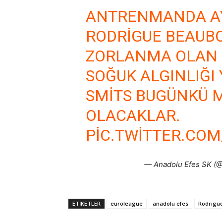
ANTRENMANDA AY
RODRIGUE BEAUBO
ZORLANMA OLAN 
SOĞUK ALGINLIĞI
SMITS BUGÜNKÜ 
OLACAKLAR.
PIC.TWITTER.COM
— Anadolu Efes SK (
ETIKETLER
euroleague
anadolu efes
Rodrigu