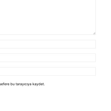
İsim:*
E-
Posta:*
Website:
sefere bu tarayıcıya kaydet.