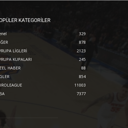
OPÜLER KATEGORİLER
enel
329
İĞER
878
VRUPA LİGLERİ
2123
VRUPA KUPALARI
245
ZEL HABER
88
İGLER
854
UROLEAGUE
11003
BA
7377