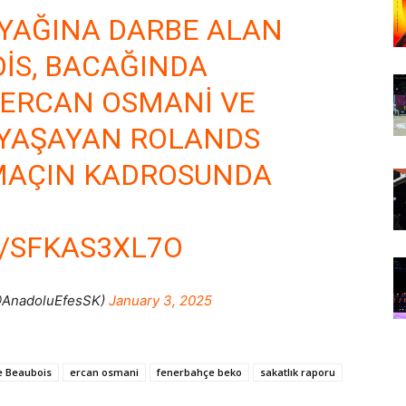
AĞINA DARBE ALAN
IS, BACAĞINDA
ERCAN OSMANI VE
 YAŞAYAN ROLANDS
MAÇIN KADROSUNDA
/SFKAS3XL7O
@AnadoluEfesSK)
January 3, 2025
e Beaubois
ercan osmani
fenerbahçe beko
sakatlık raporu