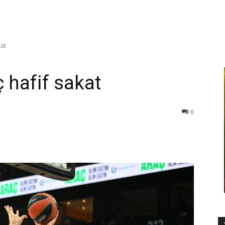
kat
 hafif sakat
0