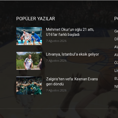
POPÜLER YAZILAR
P
Mehmet Okur’un oğlu 21 attı,
G
U16’lar farklı başladı
D
7 Ağustos 2026
A
A
Litvanya, İstanbul’a eksik geliyor
7 Ağustos 2026
Ö
L
E
Zalgiris’ten vefa: Keenan Evans
geri döndü
N
7 Ağustos 2026