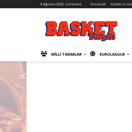
8 Ağustos 2026, Cumartesi
Kurumsal
Gizlilik ve Gü
MİLLİ TAKIMLAR
EUROLEAGUE