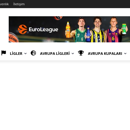
venlik
İletişim
LİGLER
AVRUPA LİGLERİ
AVRUPA KUPALARI