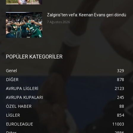
Zalgiris’ten vefa: Keenan Evans geri döndü
7 Ağustos 2026
POPÜLER KATEGORİLER
Genel
329
DİĞER
878
AVRUPA LİGLERİ
2123
AVRUPA KUPALARI
245
ÖZEL HABER
88
LİGLER
854
EUROLEAGUE
11003
Diğer
2886