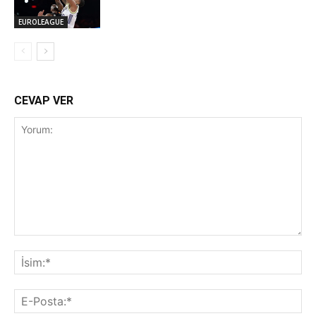
EUROLEAGUE
CEVAP VER
Yorum:
İsi
E-
Pos