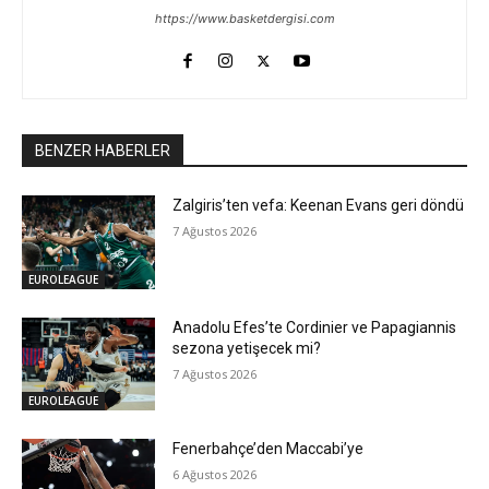
https://www.basketdergisi.com
BENZER HABERLER
Zalgiris’ten vefa: Keenan Evans geri döndü
7 Ağustos 2026
EUROLEAGUE
Anadolu Efes’te Cordinier ve Papagiannis
sezona yetişecek mi?
7 Ağustos 2026
EUROLEAGUE
Fenerbahçe’den Maccabi’ye
6 Ağustos 2026