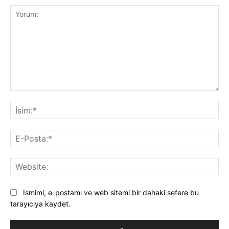
Yorum:
İsi
E-
Pos
Web
Ismimi, e-postamı ve web sitemi bir dahaki sefere bu
tarayıcıya kaydet.