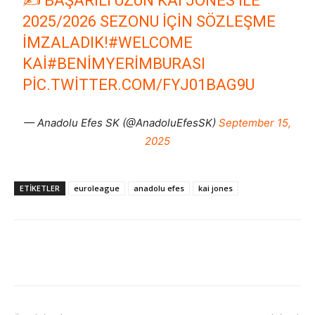
✍️ BAŞARILI UZUN KAI JONES ILE
2025/2026 SEZONU IÇIN SÖZLEŞME
IMZALADIK!
#WELCOME
KAI
#BENIMYERIMBURASI
PIC.TWITTER.COM/FYJ01BAG9U
— Anadolu Efes SK (@AnadoluEfesSK)
September 15,
2025
ETIKETLER
euroleague
anadolu efes
kai jones