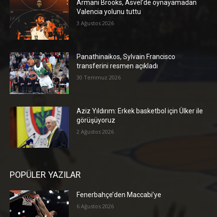
Armani Brooks, Asvel’de oynayamadan
Valencia yolunu tuttu
3 Ağustos 2026
Panathinaikos, Sylvain Francisco
transferini resmen açıkladı
30 Temmuz 2026
Aziz Yıldırım: Erkek basketbol için Ülker ile
görüşüyoruz
2 Ağustos 2026
POPÜLER YAZILAR
Fenerbahçe’den Maccabi’ye
6 Ağustos 2026