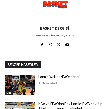
BASKET DERGİSİ
https://www.basketdergisi.com
BENZER HABERLER
Lonnie Walker NBA’e döndü
6 Ağustos 2026
NBA
NBA ve FIBA’dan Dev Hamle: BWB Next Up
16 yıl sonra yeniden İstanbul’da