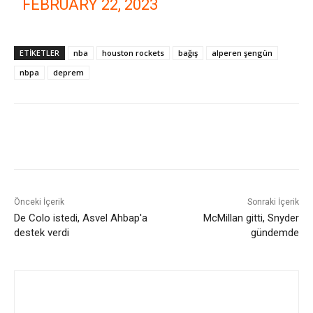
FEBRUARY 22, 2023
ETIKETLER
nba
houston rockets
bağış
alperen şengün
nbpa
deprem
Önceki İçerik
Sonraki İçerik
De Colo istedi, Asvel Ahbap'a
McMillan gitti, Snyder
destek verdi
gündemde