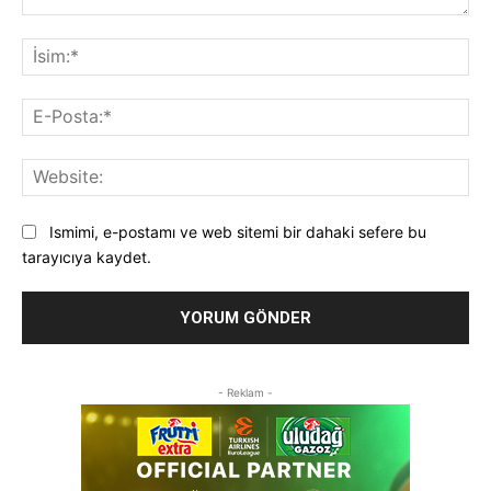
Yorum:
İsi
E-
Pos
Web
Ismimi, e-postamı ve web sitemi bir dahaki sefere bu
tarayıcıya kaydet.
- Reklam -