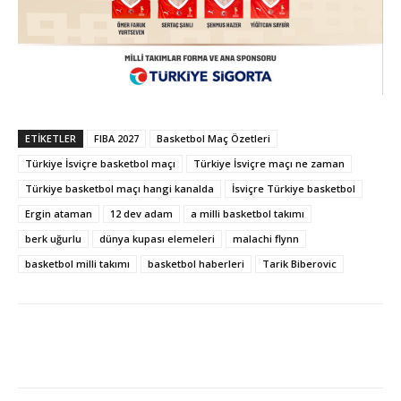
ETIKETLER
FIBA 2027
Basketbol Maç Özetleri
Türkiye İsviçre basketbol maçı
Türkiye İsviçre maçı ne zaman
Türkiye basketbol maçı hangi kanalda
İsviçre Türkiye basketbol
Ergin ataman
12 dev adam
a milli basketbol takımı
berk uğurlu
dünya kupası elemeleri
malachi flynn
basketbol milli takımı
basketbol haberleri
Tarik Biberovic