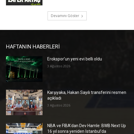
Devamını Göster
HAFTANIN HABERLERİ
Erokspor’un yeni evi belli oldu
3 Ağustos 2026
Karşıyaka, Hakan Sayılı transferini resmen
açıkladı
3 Ağustos 2026
NBA ve FIBA’dan Dev Hamle: BWB Next Up
16 yıl sonra yeniden İstanbul’da