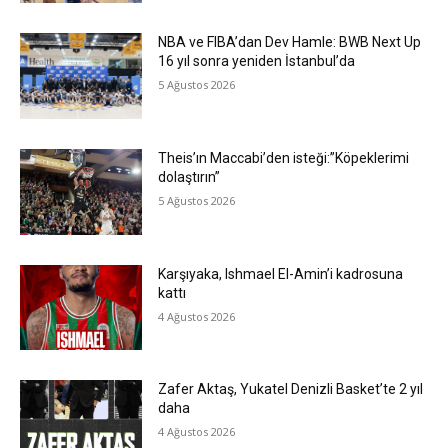
NBA ve FIBA’dan Dev Hamle: BWB Next Up
16 yıl sonra yeniden İstanbul’da
5 Ağustos 2026
Theis’ın Maccabi’den isteği:”Köpeklerimi
dolaştırın”
5 Ağustos 2026
Karşıyaka, Ishmael El-Amin’i kadrosuna
kattı
4 Ağustos 2026
Zafer Aktaş, Yukatel Denizli Basket’te 2 yıl
daha
4 Ağustos 2026