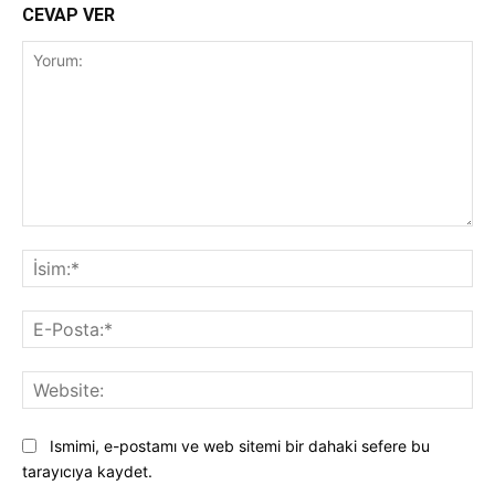
CEVAP VER
Yorum:
İsi
E-
Pos
Web
Ismimi, e-postamı ve web sitemi bir dahaki sefere bu
tarayıcıya kaydet.