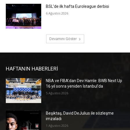
BSL’de ilk hafta Euroleague derbisi
6 Ağustos 2026
Devamını Göster
HAFTANIN HABERLERİ
NBA ve FIBA’dan Dev Hamle: BWB Next Up
16 yıl sonra yeniden İstanbul’da
5 Ağustos 2026
Beşiktaş, David DeJulius ile sözleşme
imzaladı
1 Ağustos 2026