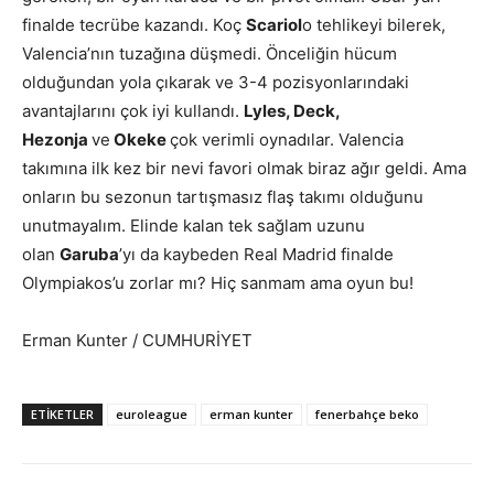
finalde tecrübe kazandı. Koç
Scariol
o tehlikeyi bilerek,
Valencia’nın tuzağına düşmedi. Önceliğin hücum
olduğundan yola çıkarak ve 3-4 pozisyonlarındaki
avantajlarını çok iyi kullandı.
Lyles, Deck,
Hezonja
ve
Okeke
çok verimli oynadılar. Valencia
takımına ilk kez bir nevi favori olmak biraz ağır geldi. Ama
onların bu sezonun tartışmasız flaş takımı olduğunu
unutmayalım. Elinde kalan tek sağlam uzunu
olan
Garuba
’yı da kaybeden Real Madrid finalde
Olympiakos’u zorlar mı? Hiç sanmam ama oyun bu!
Erman Kunter / CUMHURİYET
ETIKETLER
euroleague
erman kunter
fenerbahçe beko