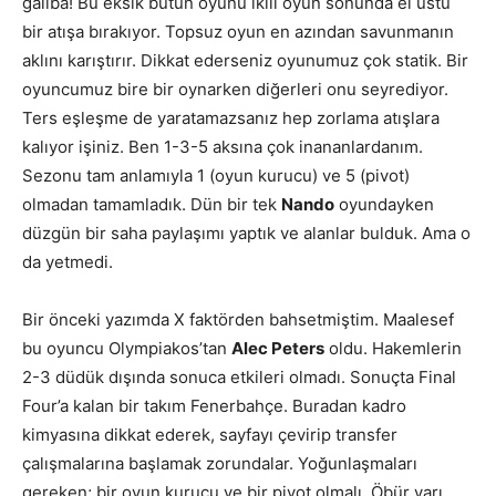
galiba! Bu eksik bütün oyunu ikili oyun sonunda el üstü
bir atışa bırakıyor. Topsuz oyun en azından savunmanın
aklını karıştırır. Dikkat ederseniz oyunumuz çok statik. Bir
oyuncumuz bire bir oynarken diğerleri onu seyrediyor.
Ters eşleşme de yaratamazsanız hep zorlama atışlara
kalıyor işiniz. Ben 1-3-5 aksına çok inananlardanım.
Sezonu tam anlamıyla 1 (oyun kurucu) ve 5 (pivot)
olmadan tamamladık. Dün bir tek
Nando
oyundayken
düzgün bir saha paylaşımı yaptık ve alanlar bulduk. Ama o
da yetmedi.
Bir önceki yazımda X faktörden bahsetmiştim. Maalesef
bu oyuncu Olympiakos’tan
Alec Peters
oldu. Hakemlerin
2-3 düdük dışında sonuca etkileri olmadı. Sonuçta Final
Four’a kalan bir takım Fenerbahçe. Buradan kadro
kimyasına dikkat ederek, sayfayı çevirip transfer
çalışmalarına başlamak zorundalar. Yoğunlaşmaları
gereken; bir oyun kurucu ve bir pivot olmalı. Öbür yarı