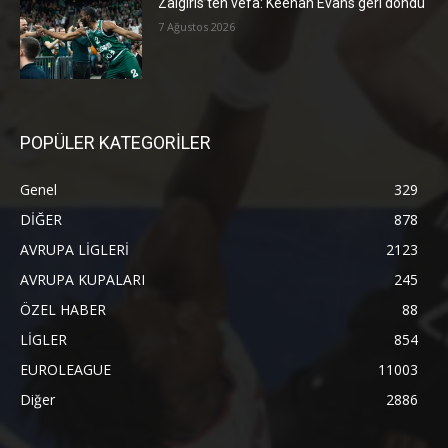
Zalgiris’ten vefa: Keenan Evans geri döndü
7 Ağustos 2026
POPÜLER KATEGORİLER
Genel
329
DİĞER
878
AVRUPA LİGLERİ
2123
AVRUPA KUPALARI
245
ÖZEL HABER
88
LİGLER
854
EUROLEAGUE
11003
Diğer
2886