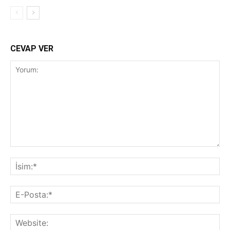
CEVAP VER
Yorum:
İsi
E-
Pos
Web