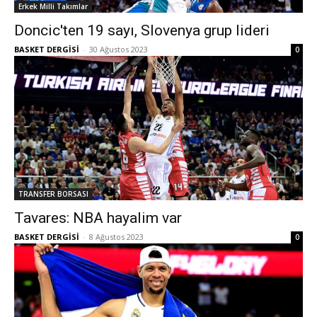
Erkek Milli Takımlar
Doncic'ten 19 sayı, Slovenya grup lideri
BASKET DERGİSİ
-
30 Ağustos 2023
0
TRANSFER BORSASI
Tavares: NBA hayalim var
BASKET DERGİSİ
-
8 Ağustos 2023
0