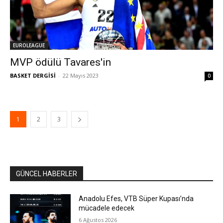
EUROLEAGUE
MVP ödülü Tavares'in
BASKET DERGİSİ
-
22 Mayıs 2023
0
1
2
3
GÜNCEL HABERLER
Anadolu Efes, VTB Süper Kupası’nda
mücadele edecek
6 Ağustos 2026