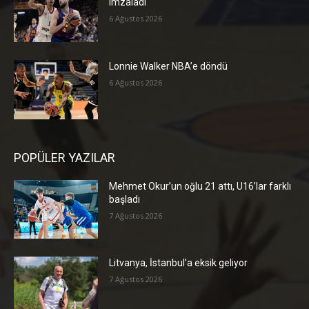
imzaladı
6 Ağustos 2026
Lonnie Walker NBA’e döndü
6 Ağustos 2026
POPÜLER YAZILAR
Mehmet Okur’un oğlu 21 attı, U16’lar farklı
başladı
7 Ağustos 2026
Litvanya, İstanbul’a eksik geliyor
7 Ağustos 2026