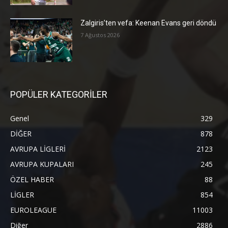
Zalgiris’ten vefa: Keenan Evans geri döndü
7 Ağustos 2026
POPÜLER KATEGORİLER
Genel
329
DİĞER
878
AVRUPA LİGLERİ
2123
AVRUPA KUPALARI
245
ÖZEL HABER
88
LİGLER
854
EUROLEAGUE
11003
Diğer
2886