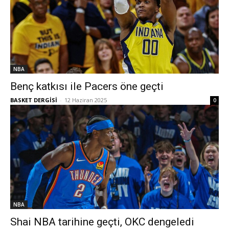
NBA
Benç katkısı ile Pacers öne geçti
BASKET DERGİSİ
-
12 Haziran 2025
0
NBA
Shai NBA tarihine geçti, OKC dengeledi