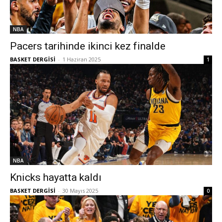
NBA
Pacers tarihinde ikinci kez finalde
BASKET DERGİSİ
-
1 Haziran 2025
1
NBA
Knicks hayatta kaldı
BASKET DERGİSİ
-
30 Mayıs 2025
0