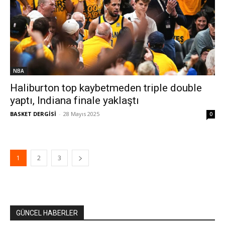
NBA
Haliburton top kaybetmeden triple double
yaptı, Indiana finale yaklaştı
BASKET DERGİSİ
-
28 Mayıs 2025
0
1
2
3
GÜNCEL HABERLER