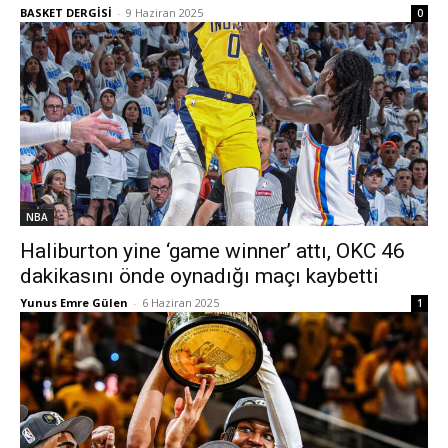
BASKET DERGİSİ
-
9 Haziran 2025
0
NBA
Haliburton yine ‘game winner’ attı, OKC 46
dakikasını önde oynadığı maçı kaybetti
Yunus Emre Gülen
-
6 Haziran 2025
1