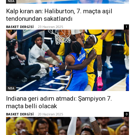
NBA
Kalp kıran an: Haliburton, 7. maçta aşil
tendonundan sakatlandı
BASKET DERGİSİ
-
23 Haziran 2025
1
NBA
Indiana geri adım atmadı: Şampiyon 7.
maçta belli olacak
BASKET DERGİSİ
-
20 Haziran 2025
0